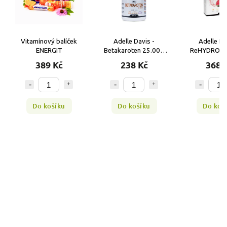
ínový balíček
Adelle Davis -
Adelle Davis -
ENERGIT
Betakaroten 25.000
ReHYDRO s příchutí
IU, 60 kapslí
meloun – Ideální pitný
389 Kč
238 Kč
368 Kč
režim, 30 dávek
o košíku
Do košíku
Do košíku