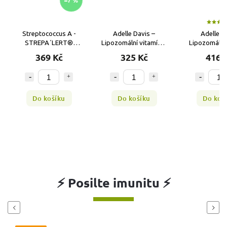
–7 %
Streptococcus A -
Adelle Davis –
Adelle Davis
STREPA´LERT®
Lipozomální vitamín C
Lipozomální Vita
rychlotest
JUNIOR od 3 let –
D3 200 ml
369 Kč
325 Kč
416 Kč
příchuť mango, 33
dávek
Do košíku
Do košíku
Do košíku
⚡ Posilte imunitu ⚡
Previous
Next