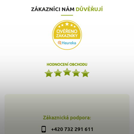
ZÁKAZNÍCI NÁM
DŮVĚŘUJÍ
Zákaznická podpora:
+420 732 291 611