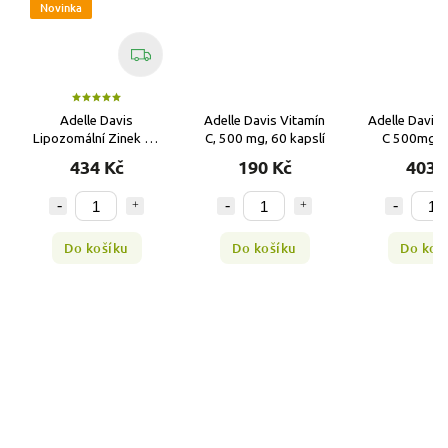
Novinka
Adelle Davis
Adelle Davis Vitamín
Adelle Davis 
Lipozomální Zinek 15
C, 500 mg, 60 kapslí
C 500mg D
mg (s vitamínem C)
lipozomální -
434 Kč
190 Kč
403 
200 ml
Do košíku
Do košíku
Do koš