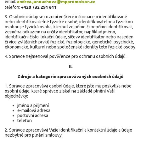
andrea.janouchova@mppromotion.cz
email:
+420 732 291 611
telefon:
3. Osobními údaji se rozumí veškeré informace o identifikované
nebo identifikovatelné fyzické osobě; identifikovatelnou fyzickou
osobou je fyzická osoba, kterou lze přímo či nepřímo identifikovat,
zejména odkazem na určitý identifikátor, například jméno,
identifikační číslo, lokační údaje, síťový identifikátor nebo na jeden
či více zvláštních prvků fyzické, fyziologické, genetické, psychické,
ekonomické, kulturní nebo společenské identity této fyzické osoby.
4. Správce nejmenoval pověřence pro ochranu osobních údajů.
II.
Zdroje a kategorie zpracovávaných osobních údajů
1. Správce zpracovává osobní údaje, které jste mu poskytl/a nebo
osobní údaje, které správce získal na základě plnění Vaší
objednávky:
jméno a příjmení
e-mailová adresa
poštovní adresa
telefon
2. Správce zpracovává Vaše identifikační a kontaktní údaje a údaje
nezbytné pro plnění smlouvy.