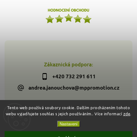
Zákaznická podpora:
+420 732 291 611
andrea.janouchova@mppromotion.cz
Tento web používá soubory cookie. Dalším procházením tohoto
webu vyjadřujete souhlas s jejich používáním.. Více informací
zde
.
Copyright 2026
Zdravýkoš.cz
. Všechna práva vyhrazena.
Vytvořil
Shoptet
| Design
Shoptak.cz
Nastavení