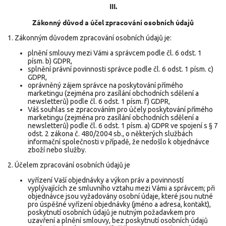
III.
Zákonný důvod a účel zpracování osobních údajů
1. Zákonným důvodem zpracování osobních údajů je:
plnění smlouvy mezi Vámi a správcem podle čl. 6 odst. 1
písm. b) GDPR,
splnění právní povinnosti správce podle čl. 6 odst. 1 písm. c)
GDPR,
oprávněný zájem správce na poskytování přímého
marketingu (zejména pro zasílání obchodních sdělení a
newsletterů) podle čl. 6 odst. 1 písm. f) GDPR,
Váš souhlas se zpracováním pro účely poskytování přímého
marketingu (zejména pro zasílání obchodních sdělení a
newsletterů) podle čl. 6 odst. 1 písm. a) GDPR ve spojení s § 7
odst. 2 zákona č. 480/2004 sb., o některých službách
informační společnosti v případě, že nedošlo k objednávce
zboží nebo služby.
2. Účelem zpracování osobních údajů je
vyřízení Vaší objednávky a výkon práv a povinností
vyplývajících ze smluvního vztahu mezi Vámi a správcem; při
objednávce jsou vyžadovány osobní údaje, které jsou nutné
pro úspěšné vyřízení objednávky (jméno a adresa, kontakt),
poskytnutí osobních údajů je nutným požadavkem pro
uzavření a plnění smlouvy, bez poskytnutí osobních údajů