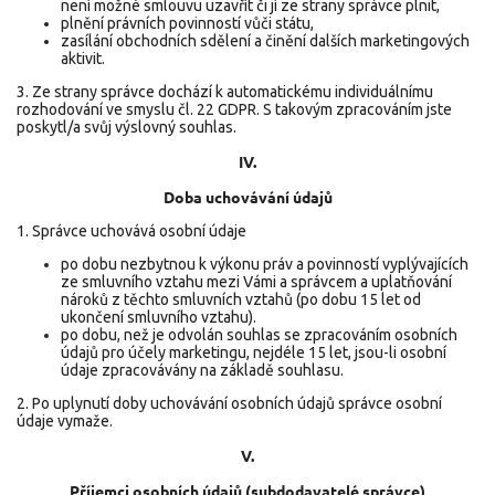
není možné smlouvu uzavřít či jí ze strany správce plnit,
plnění právních povinností vůči státu,
zasílání obchodních sdělení a činění dalších marketingových
aktivit.
3. Ze strany správce dochází k automatickému individuálnímu
rozhodování ve smyslu čl. 22 GDPR. S takovým zpracováním jste
poskytl/a svůj výslovný souhlas.
IV.
Doba uchovávání údajů
1. Správce uchovává osobní údaje
po dobu nezbytnou k výkonu práv a povinností vyplývajících
ze smluvního vztahu mezi Vámi a správcem a uplatňování
nároků z těchto smluvních vztahů (po dobu 15 let od
ukončení smluvního vztahu).
po dobu, než je odvolán souhlas se zpracováním osobních
údajů pro účely marketingu, nejdéle 15 let, jsou-li osobní
údaje zpracovávány na základě souhlasu.
2. Po uplynutí doby uchovávání osobních údajů správce osobní
údaje vymaže.
V.
Příjemci osobních údajů (subdodavatelé správce)