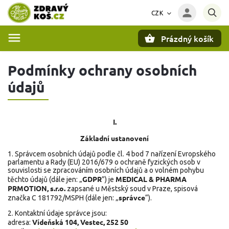
CZK
Prázdný košík
Hledat
Podmínky ochrany osobních
údajů
I.
Základní ustanovení
1. Správcem osobních údajů podle čl. 4 bod 7 nařízení Evropského
parlamentu a Rady (EU) 2016/679 o ochraně fyzických osob v
souvislosti se zpracováním osobních údajů a o volném pohybu
GDPR
MEDICAL & PHARMA
těchto údajů (dále jen: „
”) je
PRMOTION, s.r.o.
zapsané u Městský soud v Praze, spisová
správce
značka
C 181792/MSPH
(dále jen: „
“).
2. Kontaktní údaje správce jsou:
Vídeňská 104, Vestec, 252 50
adresa: