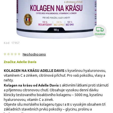
ZDARMA
Kód:
17957
Neohodnoceno
Značka:
Adelle Davis
KOLAGEN NA KRÁSU ADELLE DAVIS
s kyselinou hyaluronovou,
vitamínem C a zinkem, citrónová příchuť. Pro vaši pokožku, vlasy a
nehty.
Kolagen na krásu od Adelle Davis
s aktivními látkami proti stárnutí
a příjemnou citronovou chutí. Obsahuje vysokou denní dávku
klinicky testovaného bioaktivního kolagenu – 5000 mg, kyselinu
hyaluronovou, vitamín C a zinek.
Objevte sílu mořského kolagenu typu I a III s vysokým obsahem tří
základních stavebních prvků pokožky – glycinu, prolinu a