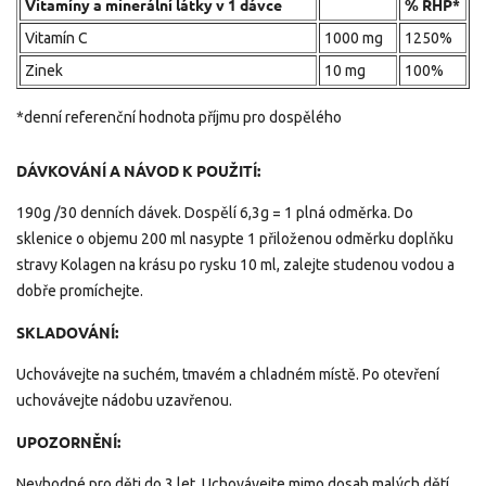
Vitamíny a minerální látky v 1 dávce
% RHP*
Vitamín C
1000 mg
1250%
Zinek
10 mg
100%
*denní referenční hodnota příjmu pro dospělého
DÁVKOVÁNÍ A NÁVOD K POUŽITÍ:
190g /30 denních dávek. Dospělí 6,3g = 1 plná odměrka.
Do
sklenice o objemu 200 ml nasypte 1 přiloženou odměrku doplňku
stravy Kolagen na krásu po rysku 10 ml, zalejte studenou vodou a
dobře promíchejte.
SKLADOVÁNÍ:
Uchovávejte na suchém, tmavém a chladném místě. Po otevření
uchovávejte nádobu uzavřenou.
UPOZORNĚNÍ:
Nevhodné pro děti do 3 let. Uchovávejte mimo dosah malých dětí.