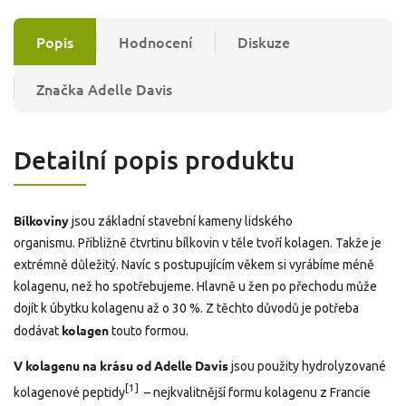
Popis
Hodnocení
Diskuze
Značka
Adelle Davis
Detailní popis produktu
Bílkoviny
jsou základní stavební kameny lidského
organismu. Přibližně čtvrtinu bílkovin v těle tvoří kolagen. Takže je
extrémně důležitý. Navíc s postupujícím věkem si vyrábíme méně
kolagenu, než ho spotřebujeme. Hlavně u žen po přechodu může
dojít k úbytku kolagenu až o 30 %. Z těchto důvodů je potřeba
kolagen
dodávat
touto formou.
V kolagenu na krásu od Adelle Davis
jsou použity hydrolyzované
[1]
kolagenové peptidy
– nejkvalitnější formu kolagenu z Francie