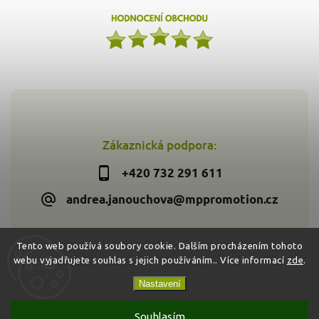
Zákaznická podpora:
+420 732 291 611
andrea.janouchova@mppromotion.cz
Tento web používá soubory cookie. Dalším procházením tohoto
webu vyjadřujete souhlas s jejich používáním.. Více informací
zde
.
Copyright 2026
Zdravýkoš.cz
. Všechna práva vyhrazena.
Vytvořil
Shoptet
| Design
Shoptak.cz
Nastavení
Souhlasím