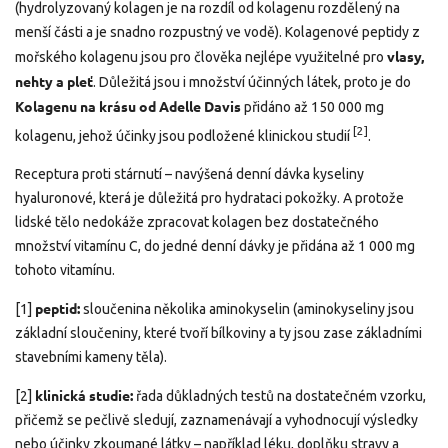
(hydrolyzovaný kolagen je na rozdíl od kolagenu rozdělený na
menší části a je snadno rozpustný ve vodě). Kolagenové peptidy z
vlasy,
mořského kolagenu jsou pro člověka nejlépe využitelné pro
nehty a pleť
. Důležitá jsou i množství účinných látek, proto je do
Kolagenu na krásu od Adelle Davis
přidáno až 150 000 mg
[2]
kolagenu, jehož účinky jsou podložené klinickou studií
.
Receptura proti stárnutí – navýšená denní dávka kyseliny
hyaluronové, která je důležitá pro hydrataci pokožky. A protože
lidské tělo nedokáže zpracovat kolagen bez dostatečného
množství vitamínu C, do jedné denní dávky je přidána až 1 000 mg
tohoto vitamínu.
peptid:
[1]
sloučenina několika aminokyselin (aminokyseliny jsou
základní sloučeniny, které tvoří bílkoviny a ty jsou zase základními
stavebními kameny těla).
klinická studie:
[2]
řada důkladných testů na dostatečném vzorku,
přičemž se pečlivě sledují, zaznamenávají a vyhodnocují výsledky
nebo účinky zkoumané látky – například léku, doplňku stravy a