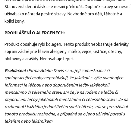
Stanovená denní dávka se nesmí překročit. Doplněk stravy se nesmí
užívat jako náhrada pestré stravy. Nevhodné pro děti, těhotné a
kojící ženy.
PROHLÁŠENÍ O ALERGENECH:
Produkt obsahuje rybí kolagen. Tento produkt neobsahuje deriváty
sóji ani žádné jiné hlavní alergeny: mléko, vejce, ústřice, ořechy,
obiloviny a arašídy. Neobsahuje lepek.
Prohlášení :
Firma Adelle Davis s.r.o., její zaměstnanci či
spolupracující osoby neprohlašují, že jakákoli z výše uvedených
informací je léčbou nebo doporučením léčby jakéhokoli
mentálního či tělesného stavu ani že je návodem na léčbu či
doporučení léčby jakéhokoli mentálního či tělesného stavu. Je na
rozhodnutí každého jednotlivého spotřebitele, zda se pro užívání
tohoto produktu rozhodne, a případně se o jeho užívání poradí s
lékařem nebo lékárníkem.