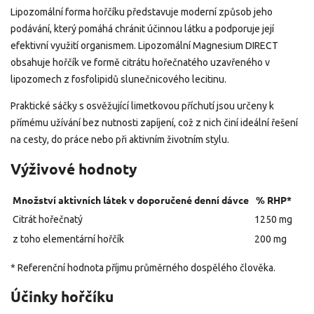
Lipozomální forma hořčíku představuje moderní způsob jeho
podávání, který pomáhá chránit účinnou látku a podporuje její
efektivní využití organismem. Lipozomální Magnesium DIRECT
obsahuje hořčík ve formě citrátu hořečnatého uzavřeného v
lipozomech z fosfolipidů slunečnicového lecitinu.
Praktické sáčky s osvěžující limetkovou příchutí jsou určeny k
přímému užívání bez nutnosti zapíjení, což z nich činí ideální řešení
na cesty, do práce nebo při aktivním životním stylu.
Výživové hodnoty
Množství aktivních látek v doporučené denní dávce
% RHP*
Citrát hořečnatý
1250 mg
z toho elementární hořčík
200 mg
* Referenční hodnota příjmu průměrného dospělého člověka.
Účinky hořčíku