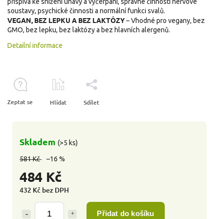
přispívá ke snížení únavy a vyčerpání, správné činnosti nervové
soustavy, psychické činnosti a normální funkci svalů.
VEGAN, BEZ LEPKU A BEZ LAKTÓZY
– Vhodné pro vegany, bez
GMO, bez lepku, bez laktózy a bez hlavních alergenů.
Detailní informace
Zeptat se
Hlídat
Sdílet
Skladem
(>5 ks)
581 Kč
–16 %
484 Kč
432 Kč bez DPH
Přidat do košíku