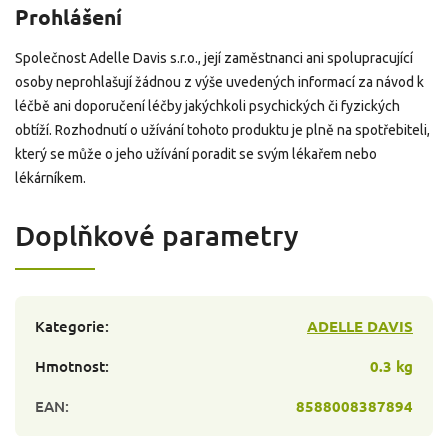
Prohlášení
Společnost Adelle Davis s.r.o., její zaměstnanci ani spolupracující
osoby neprohlašují žádnou z výše uvedených informací za návod k
léčbě ani doporučení léčby jakýchkoli psychických či fyzických
obtíží. Rozhodnutí o užívání tohoto produktu je plně na spotřebiteli,
který se může o jeho užívání poradit se svým lékařem nebo
lékárníkem.
Doplňkové parametry
Kategorie
:
ADELLE DAVIS
Hmotnost
:
0.3 kg
EAN
:
8588008387894