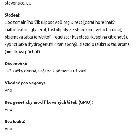
Slovensko, EU
Složení:
Lipozomální hořčík (Liposovit® Mg Direct [citrát hořečnatý,
maltodextrin, glycerol, fosfolipidy ze slunečnicového lecitinu]),
objemová látka (erytritol), regulátor kyselosti (kyselina citronová),
kypřicí látka (hydrogenuhličitan sodný), sladidlo (sukralóza), aroma
(limetková příchuť).
Dávkování:
1–2 sáčky denně, určeno k přímému užívání.
Vhodné pro vegany:
Ano
Bez geneticky modifikovaných látek (GMO):
Ano
Bez lepku:
Ano