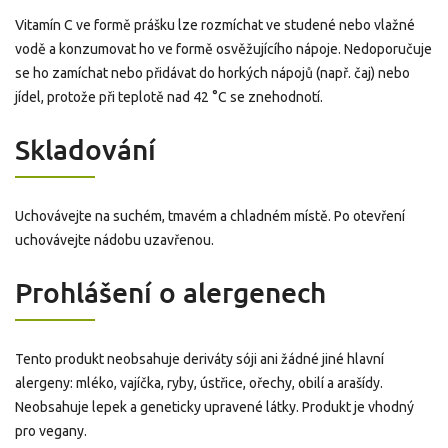
Vitamín C ve formě prášku lze rozmíchat ve studené nebo vlažné
vodě a konzumovat ho ve formě osvěžujícího nápoje. Nedoporučuje
se ho zamíchat nebo přidávat do horkých nápojů (např. čaj) nebo
jídel, protože při teplotě nad 42 °C se znehodnotí.
Skladování
Uchovávejte na suchém, tmavém a chladném místě. Po otevření
uchovávejte nádobu uzavřenou.
Prohlášení o alergenech
Tento produkt neobsahuje deriváty sóji ani žádné jiné hlavní
alergeny: mléko, vajíčka, ryby, ústřice, ořechy, obilí a arašídy.
Neobsahuje lepek a geneticky upravené látky. Produkt je vhodný
pro vegany.