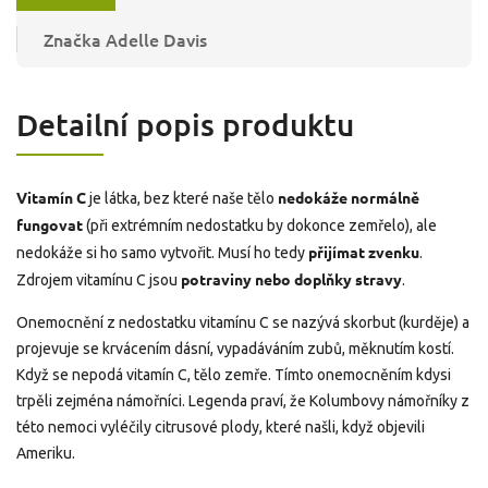
Značka
Adelle Davis
Detailní popis produktu
Vitamín C
nedokáže normálně
je látka, bez které naše tělo
fungovat
(při extrémním nedostatku by dokonce zemřelo), ale
přijímat zvenku
nedokáže si ho samo vytvořit. Musí ho tedy
.
potraviny nebo doplňky stravy
Zdrojem vitamínu C jsou
.
Onemocnění z
nedostatku vitamínu C se nazývá
skorbut
(kurděje) a
projevuje se
krvácením dásní, vypadáváním zubů, měknutím kostí.
Když se nepodá vitamín C, tělo zemře. Tímto onemocněním kdysi
trpěli zejména námořníci. Legenda praví, že Kolumbovy námořníky z
této nemoci vyléčily citrusové plody, které našli, když objevili
Ameriku.