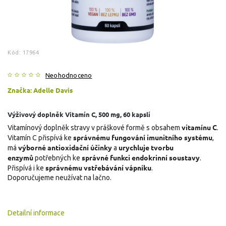
Kód:
17964
Neohodnoceno
Značka:
Adelle Davis
Výživový doplněk Vitamín C, 500 mg, 60 kapslí
vitamínu C
Vitamínový doplněk stravy v práškové formě s obsahem
.
správnému fungování imunitního systému
Vitamín C přispívá ke
,
výborné antioxidační účinky
urychluje tvorbu
má
a
enzymů
správné funkci endokrinní soustavy
potřebných ke
.
správnému vstřebávání vápníku
Přispívá i ke
.
Doporučujeme neužívat na lačno.
Detailní informace