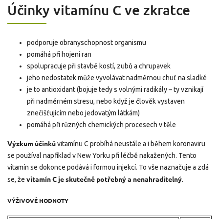
Účinky vitamínu C ve zkratce
podporuje obranyschopnost organismu
pomáhá při hojení ran
spolupracuje při stavbě kostí, zubů a chrupavek
jeho nedostatek může vyvolávat nadměrnou chuť na sladké
je to antioxidant (bojuje tedy s volnými radikály – ty vznikají
při nadměrném stresu, nebo když je člověk vystaven
znečišťujícím nebo jedovatým látkám)
pomáhá při různých chemických procesech v těle
Výzkum účinků
vitamínu C probíhá neustále a i během koronaviru
se používal například v New Yorku
při léčbě nakažených. Tento
vitamín se dokonce podává i formou injekcí. To vše naznačuje a zdá
vitamín C je skutečně potřebný a nenahraditelný
se, že
.
VÝŽIVOVÉ HODNOTY