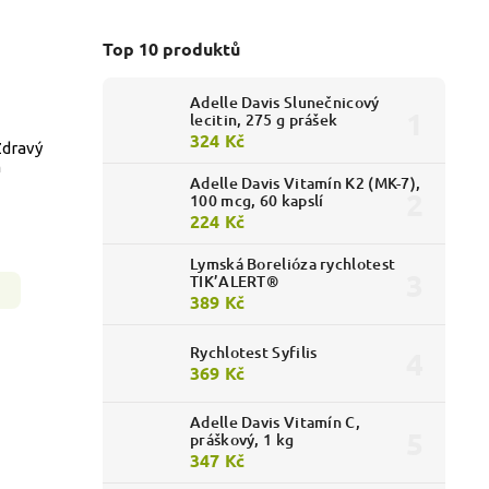
Top 10 produktů
Adelle Davis Slunečnicový
lecitin, 275 g prášek
324 Kč
Zdravý
m
Adelle Davis Vitamín K2 (MK-7),
100 mcg, 60 kapslí
224 Kč
Lymská Borelióza rychlotest
TIK’ALERT®
389 Kč
Rychlotest Syfilis
369 Kč
Adelle Davis Vitamín C,
práškový, 1 kg
347 Kč