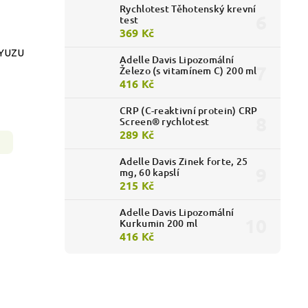
Rychlotest Těhotenský krevní
test
369 Kč
 YUZU
Adelle Davis Lipozomální
Železo (s vitamínem C) 200 ml
416 Kč
CRP (C-reaktivní protein) CRP
Screen® rychlotest
289 Kč
Adelle Davis Zinek forte, 25
mg, 60 kapslí
215 Kč
Adelle Davis Lipozomální
Kurkumin 200 ml
416 Kč