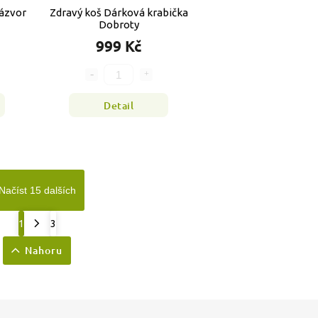
ázvor
Zdravý koš Dárková krabička
Dobroty
999 Kč
Detail
Načíst 15 dalších
1
3
Nahoru