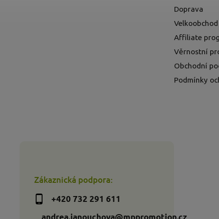
Doprava
Velkoobchod
Affiliate pr
Věrnostní p
Obchodní po
Podmínky oc
Zákaznická podpora:
+420 732 291 611
andrea.janouchova@mppromotion.cz