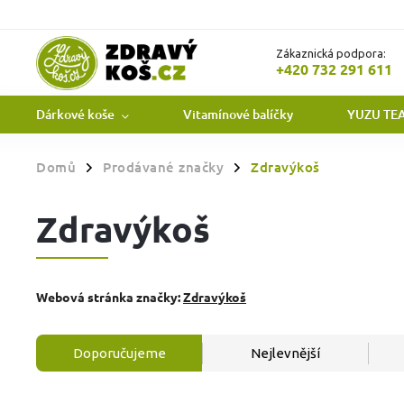
Zákaznická podpora:
+420 732 291 611
Dárkové koše
Vitamínové balíčky
YUZU TE
Domů
Prodávané značky
Zdravýkoš
/
/
Zdravýkoš
Webová stránka značky:
Zdravýkoš
Doporučujeme
Nejlevnější