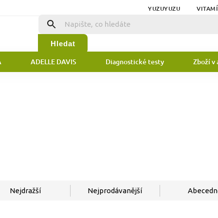
YUZUYUZU
VITAM
Hledat
A
ADELLE DAVIS
Diagnostické testy
Zboží v 
Nejdražší
Nejprodávanější
Abecedn