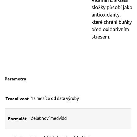
Vitamin E a další
složky působí jako
antioxidanty,
které chrání buňky
před oxidativním
stresem.
Parametry
Trvanlivost
12 měsíců od data výroby
Formulář
Želatinoví medvídci