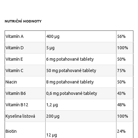
NUTRIČNÍ HODNOTY
Vitamín A
400 μg
56%
Vitamín D
5 μg
100%
Vitamín E
6 mg potahované tablety
50%
Vitamín C
50 mg potahované tablety
75%
Niacin
8 mg potahované tablety
50%
Vitamín B6
0,6 mg potahované tablety
43%
Vitamín B12
1,2 μg
48%
Kyselina listová
200 μg
100%
Biotin
24%
12 μg