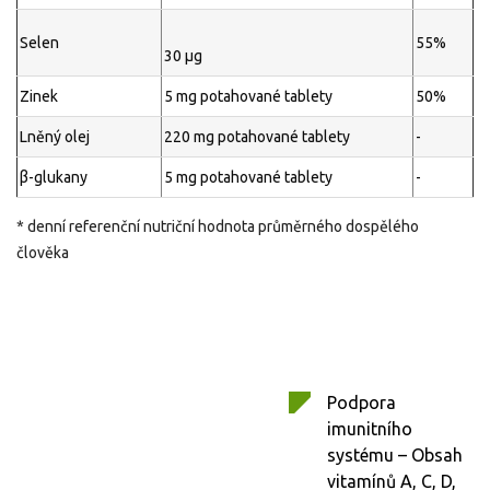
Selen
55%
30 μg
Zinek
5 mg potahované tablety
50%
Lněný olej
220 mg potahované tablety
-
β-glukany
5 mg potahované tablety
-
* denní referenční nutriční hodnota průměrného dospělého
člověka
Podpora
imunitního
systému – Obsah
vitamínů A, C, D,