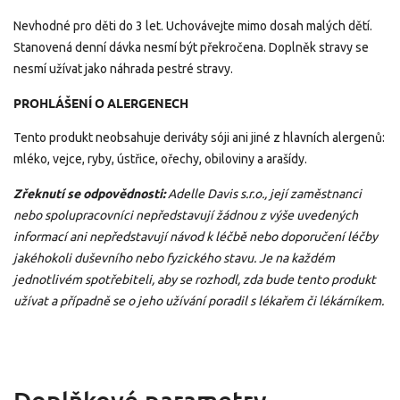
Nevhodné pro děti do 3 let. Uchovávejte mimo dosah malých dětí.
Stanovená denní dávka nesmí být překročena. Doplněk stravy se
nesmí užívat jako náhrada pestré stravy.
PROHLÁŠENÍ O ALERGENECH
Tento produkt neobsahuje deriváty sóji ani jiné z hlavních alergenů:
mléko, vejce, ryby, ústřice, ořechy, obiloviny a arašídy.
Zřeknutí se odpovědnosti:
Adelle Davis s.r.o., její zaměstnanci
nebo spolupracovníci nepředstavují žádnou z výše uvedených
informací ani nepředstavují návod k léčbě nebo doporučení léčby
jakéhokoli duševního nebo fyzického stavu. Je na každém
jednotlivém spotřebiteli, aby se rozhodl, zda bude tento produkt
užívat a případně se o jeho užívání poradil s lékařem či lékárníkem.