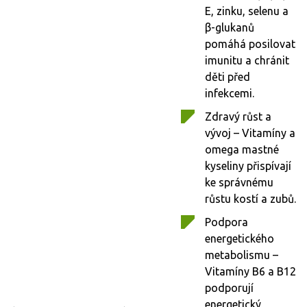
E, zinku, selenu a
β-glukanů
pomáhá posilovat
imunitu a chránit
děti před
infekcemi.
Zdravý růst a
vývoj – Vitamíny a
omega mastné
kyseliny přispívají
ke správnému
růstu kostí a zubů.
Podpora
energetického
metabolismu –
Vitamíny B6 a B12
podporují
energetický