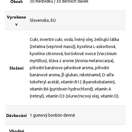
Obsah
30 medvídků / 30 denních dávek
Vyrobeno
Slovensko, EU
v
Cukr, invertní cukr, voda, lněný olej, želírující látka
(želatina (vepřové maso)), kyselina L-askorbová,
kyselina citronová, borůvkové ovoce (Vaccinium
myrtillus), šťáva z aronie (Aronia melanocarpa),
Složení
přírodní banánovo-jahodové aroma, přírodní
banánové aroma, β-glukan, nikotinamid, D-alfa-
tokoferyl acetát, vitamín B12 (kyanokobalamin),
vitamín B6 (pyridoxin hydrochlorid), vitamín A
(retinyl), vitamín D3 (slunečnicový olej, vitamín D).
Dávkování
1 gumový bonbón denně
Vhodné