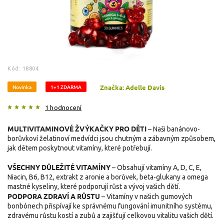
Kód:
18804
Novinka
1+1 ZDARMA
Značka:
Adelle Davis
1 hodnocení
MULTIVITAMINOVÉ ŽVÝKAČKY PRO DĚTI
– Naši banánovo-
borůvkoví želatinoví medvídci jsou chutným a zábavným způsobem,
jak dětem poskytnout vitamíny, které potřebují.
VŠECHNY DŮLEŽITÉ VITAMÍNY
– Obsahují vitamíny A, D, C, E,
Niacin, B6, B12, extrakt z aronie a borůvek, beta-glukany a omega
mastné kyseliny, které podporují růst a vývoj vašich dětí.
PODPORA ZDRAVÍ A RŮSTU
– Vitamíny v našich gumových
bonbónech přispívají ke správnému fungování imunitního systému,
zdravému růstu kostí a zubů a zajišťují celkovou vitalitu vašich dětí.