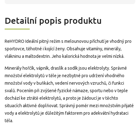
Detailní popis produktu
ReHYDRO Ideální pitný režim s melounovou příchutí je vhodný pro
sportovce, těhotné i kojící ženy. Obsahuje vitamíny, minerály,
vlákninu a maltodextrin. Jeho kalorická hodnota je velmi nízká.
Minerály hořčík, vápník, draslík a sodík jsou elektrolyty. Správné
množství elektrolytů v těle je nezbytné pro udržení vhodného
množství vody v buňkách, vedení nervových vzruchů, či funkci
svalů. Pocením při zvýšené fyzické námaze, sportu nebo v teple
dochází ke ztrátě elektrolytů, a proto je žádoucí je v těchto
situacích aktivně doplňovat. Správný poměr mezi množstvím přijaté
vody a elektrolytů je důležitým faktorem pro adekvátní hydrataci
těla.