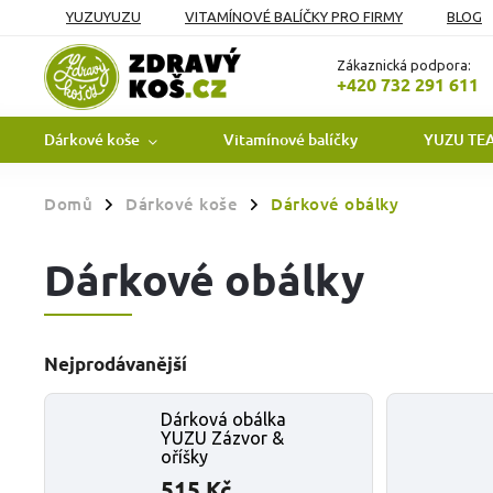
YUZUYUZU
VITAMÍNOVÉ BALÍČKY PRO FIRMY
BLOG
OBCHODNÍ PODMÍNKY
PODMÍNKY OCHRANY OSOBNÍCH Ú
Zákaznická podpora:
+420 732 291 611
Dárkové koše
Vitamínové balíčky
YUZU TE
Domů
Dárkové koše
Dárkové obálky
/
/
Dárkové obálky
Nejprodávanější
Dárková obálka
YUZU Zázvor &
oříšky
515 Kč