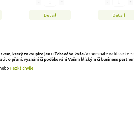
Detail
Detail
árkem, který zakoupíte jen u Zdravého koše.
Vzpomínáte na klasické za
tit o přání, vyznání či poděkování Vaším blízkým či business partne
nebo
Hezká chvíle
.