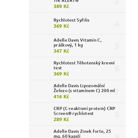
TIK’ALERT®
389 Kč
Rychlotest Syfilis
369 Kč
Adelle Davis Vitamín C,
práškový, 1 kg
347 Kč
Rychlotest Těhotenský krevní
test
369 Kč
Adelle Davis Lipozomální
Železo (s vitamínem C) 200 ml
416 Kč
CRP (C-reaktivní protein) CRP
Screen® rychlotest
289 Kč
Adelle Davis Zinek forte, 25
mg, 60 kapslí