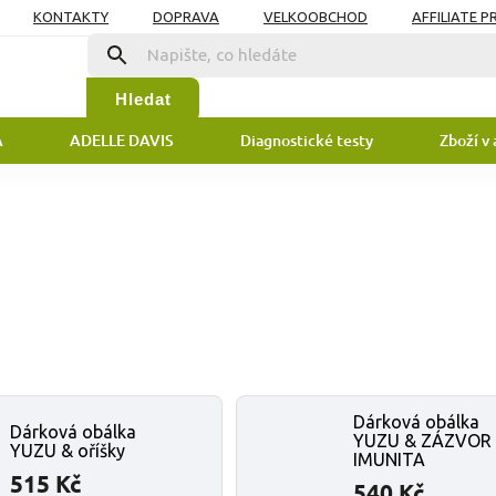
KONTAKTY
DOPRAVA
VELKOOBCHOD
AFFILIATE 
DAJŮ
Hledat
A
ADELLE DAVIS
Diagnostické testy
Zboží v 
Dárková obálka
Dárková obálka
YUZU & ZÁZVOR
YUZU & oříšky
IMUNITA
515 Kč
540 Kč