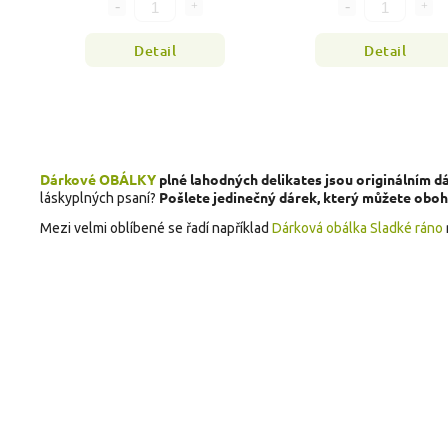
Detail
Detail
Dárkové OBÁLKY
plné lahodných delikates jsou originálním d
Pošlete jedinečný dárek, který můžete oboha
láskyplných psaní?
Mezi velmi oblíbené se řadí například
Dárková obálka Sladké ráno