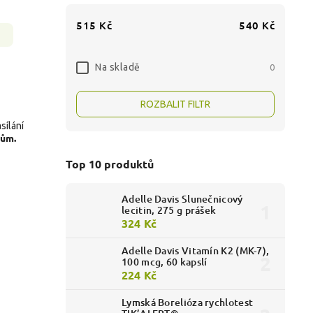
515
Kč
540
Kč
Na skladě
0
ROZBALIT FILTR
sílání
rům.
Top 10 produktů
Adelle Davis Slunečnicový
lecitin, 275 g prášek
324 Kč
Adelle Davis Vitamín K2 (MK-7),
100 mcg, 60 kapslí
224 Kč
Lymská Borelióza rychlotest