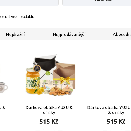
brazit více produktů
Nejdražší
Nejprodávanější
Abecedn
U &
Dárková obálka YUZU &
Dárková obálka YUZU
oříšky
& oříšky
515 Kč
515 Kč