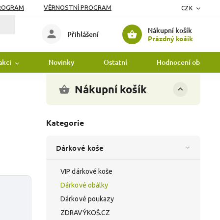
PROGRAM
VĚRNOSTNÍ PROGRAM
CZK
Nákupní košík
Přihlášení
Prázdný košík
akci
Novinky
Ostatní
Hodnocení obchodu
Nákupní košík
Kategorie
Dárkové koše
VIP dárkové koše
Dárkové obálky
Dárkové poukazy
ZDRAVÝKOŠ.CZ