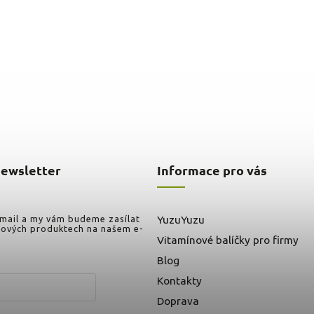
newsletter
Informace pro vás
-mail a my vám budeme zasílat
YuzuYuzu
nových produktech na našem e-
Vitamínové balíčky pro firmy
Blog
Kontakty
Doprava