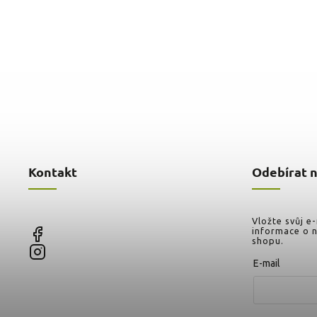
Kontakt
Odebírat 
Vložte svůj e
informace o 
shopu.
E-mail