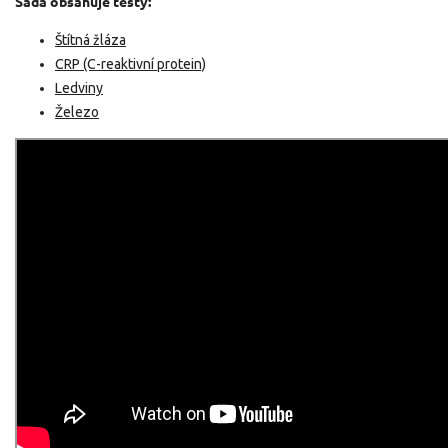
Sada obsahuje testy:
Štítná žláza
CRP (C-reaktivní protein)
Ledviny
Železo