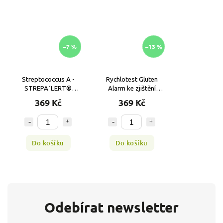
–7 %
–13 %
Streptococcus A -
Rychlotest Gluten
STREPA´LERT®
Alarm ke zjištění
rychlotest
intolerance lepku
369 Kč
369 Kč
Do košíku
Do košíku
Odebírat newsletter