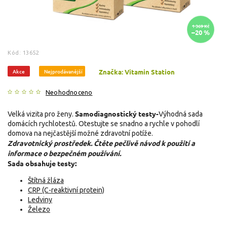
1 369 Kč
–20 %
Kód:
13652
Akce
Nejprodávanější
Značka:
Vitamin Station
Neohodnoceno
Samodiagnostický testy-
Velká vizita pro ženy.
Výhodná sada
domácích rychlotestů. Otestujte se snadno a rychle v pohodlí
domova na nejčastější možné zdravotní potíže.
Zdravotnický prostředek.
Čtěte pečlivě návod k použití a
informace o bezpečném používání.
Sada obsahuje testy:
Štítná žláza
CRP (C-reaktivní protein)
Ledviny
Železo