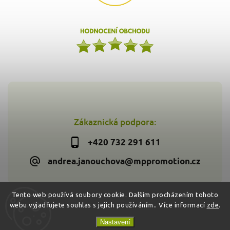
Zákaznická podpora:
+420 732 291 611
andrea.janouchova@mppromotion.cz
Tento web používá soubory cookie. Dalším procházením tohoto
webu vyjadřujete souhlas s jejich používáním.. Více informací
zde
.
Copyright 2026
Zdravýkoš.cz
. Všechna práva vyhrazena.
Vytvořil
Shoptet
| Design
Shoptak.cz
Nastavení