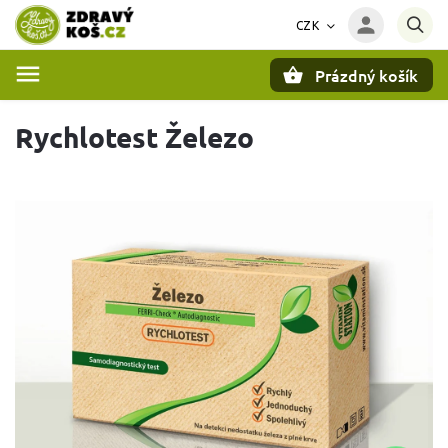
CZK
Prázdný košík
Hledat
Rychlotest Železo