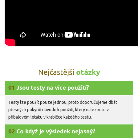
otázky
Nejčastější
01
Jsou testy na více použití?
Testy lze použít pouze jednou, proto doporučujeme dbát
přesných pokynů návodu k použití, který naleznete v
příbalovém letáku v krabičce každého testu.
02
Co když je výsledek nejasný?