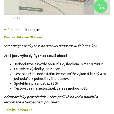
384 Kč
–3 %
Kód:
12935
1 hodnocení
Značka:
Vitamin Station
Samodiagnostický test na detekci nedostatku železa v krvi.
Jaké jsou výhody
Rychlotestu Železo?
Jednoduché a rychlé použití s výsledkem už za 10 minut
Okamžité výsledky jen z krve
Test na určení nedostatku železa může vykonat každý a to
jednoduše z pohodlí svého domova
Spolehlivá přesnost až 98%
Testovat se na nedostatek železa mohou i děti
Zdravotnický prostředek.
Čtěte pečlivě návod k použití a
informace o bezpečném používání.
Detailní informace