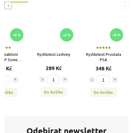
Previous
Next
–8 %
–2 %
–9 %
C-reaktivní
Rychlotest Ledviny
Rychlotest Prostata
 CRP Screen®
PSA
chlotest
289 Kč
89 Kč
348 Kč
Do košíku
 košíku
Do košíku
Odebírat newsletter