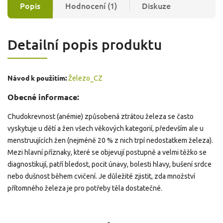
Popis
Hodnocení (1)
Diskuze
Detailní popis produktu
Návod k použitím:
Železo_CZ
Obecné informace:
Chudokrevnost (anémie) způsobená ztrátou železa se často
vyskytuje u dětí a žen všech věkových kategorií, především ale u
menstruujících žen (nejméně 20 % z nich trpí nedostatkem železa).
Mezi hlavní příznaky, které se objevují postupně a velmi těžko se
diagnostikují, patří bledost, pocit únavy, bolesti hlavy, bušení srdce
nebo dušnost během cvičení. Je důležité zjistit, zda množství
přítomného železa je pro potřeby těla dostatečné.