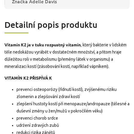
Značka
Adelle Davis
Detailní popis produktu
Vitamín K2 je v tuku rozpustný vitamín
, který bakterie v lidském
těle nedokážou vyrábět v dostatečném množství, a přitom hraje
důležitou roli v metabolismu (přeměny látek v organismu) a
mineralizaci kostí (zásobování kostí, například vápníkem).
VITAMÍN K2 PŘISPÍVÁ K
prevenci osteoporózy (řídnutí kostí), zvýšenému riziku
zlomenin a zlepšování zdraví kostí
zlepšení hustoty kostí při menopauze/andropauze (tělesné a
duševní změny u žen/mužů v pokročilém věku)
prevenci chorob srdce
udržení zdravých zubů
redukci rizika zánětů