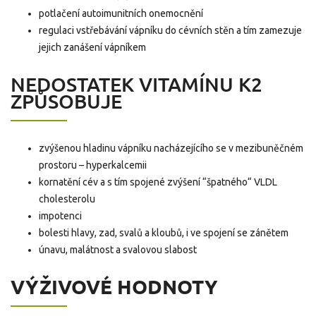
potlačení autoimunitních onemocnění
regulaci vstřebávání vápníku do cévních stěn a tím zamezuje
jejich zanášení vápníkem
NEDOSTATEK VITAMÍNU K2
ZPŮSOBUJE
zvýšenou hladinu vápníku nacházejícího se v mezibuněčném
prostoru – hyperkalcemii
kornatění cév a s tím spojené zvýšení “špatného“ VLDL
cholesterolu
impotenci
bolesti hlavy, zad, svalů a kloubů, i ve spojení se zánětem
únavu, malátnost a svalovou slabost
VÝŽIVOVÉ HODNOTY