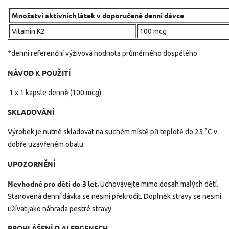
Množství aktivních látek v doporučené denní dávce
Vitamín K2
100 mcg
*denní referenční výživová hodnota průměrného dospělého
NÁVOD K POUŽITÍ
1 x 1 kapsle denně (100 mcg)
SKLADOVÁNÍ
Výrobek je nutné skladovat na suchém místě při teplotě do 25 °C v
dobře uzavřeném obalu.
UPOZORNĚNÍ
Nevhodné pro děti do 3 let.
Uchovávejte mimo dosah malých dětí.
Stanovená denní dávka se nesmí překročit. Doplněk stravy se nesmí
užívat jako náhrada pestré stravy.
PROHLÁŠENÍ O ALERGENECH