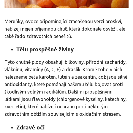
Meruňky, ovoce připomínající zmenšenou verzi broskví,
nabízejí nejen příjemnou chuť, která dokonale osvěží, ale
také řado zdravotních benefitů.
Tělu prospěšné živiny
Tyto chutné plody obsahují bílkoviny, přírodní sacharidy,
vlákninu, vitamíny (A, C, E) a draslík. Kromě toho v nich
nalezneme beta karoten, lutein a zeaxantin, což jsou silné
antioxidanty, které pomáhají našemu tělu bojovat proti
škodlivým volným radikálům. Dalšími prospěšnými
látkami jsou flavonoidy (chlorgenové kyseliny, katechiny,
kvercetin), které nabízejí ochranu proti některým
zdravotním obtížím souvisejícím s oxidačním stresem.
Zdravé oči