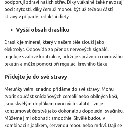
podporují zdraví našich střev. Díky vláknině také navozují
pocit sytosti, díky čemuž mohou být užitečnou částí
stravy v případě redukční diety.
Vyšší obsah draslíku
Draslík je minerál, který v našem těle slouží jako
elektrolyt. Odpovídá za přenos nervových signálů,
reguluje svalové kontrakce, udržuje správnou rovnováhu
tekutin a může pomoci při regulaci krevního tlaku.
Přidejte je do své stravy
Meruňky velmi snadno přidáme do své stravy. Mohu
tvořit součást snídaňových cereálií nebo obilných kaší,
jsou skvělým doplňkem ovocných salátů. Lze je
konzumovat čerstvé jako dokonalou dopolední svačinku.
Můžeme jimi obohatit smoothie. Skvělé budou v
kombinaci s jablkem, červenou řepou nebo mrkví. Dají se