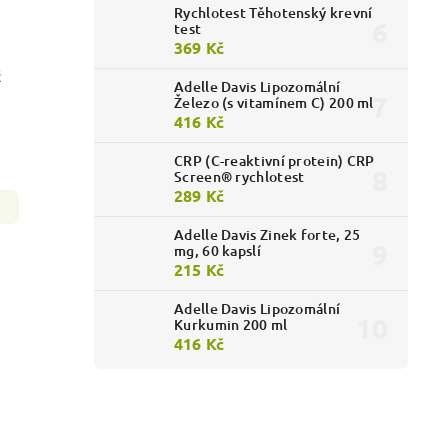
Rychlotest Těhotenský krevní
test
369 Kč
č
Adelle Davis Lipozomální
Železo (s vitamínem C) 200 ml
416 Kč
CRP (C-reaktivní protein) CRP
Screen® rychlotest
289 Kč
Adelle Davis Zinek forte, 25
mg, 60 kapslí
215 Kč
Adelle Davis Lipozomální
Kurkumin 200 ml
416 Kč