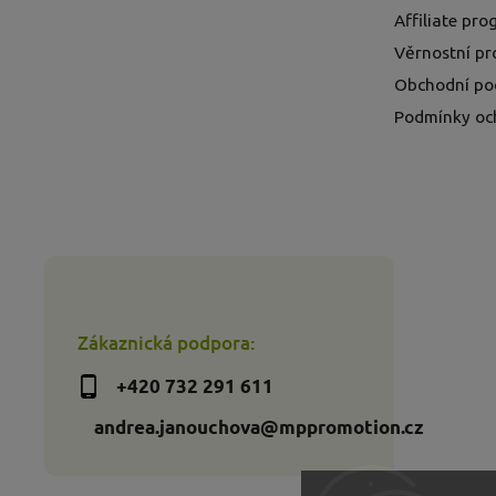
Affiliate pr
Věrnostní p
Obchodní po
Podmínky oc
Zákaznická podpora:
+420 732 291 611
andrea.janouchova@mppromotion.cz