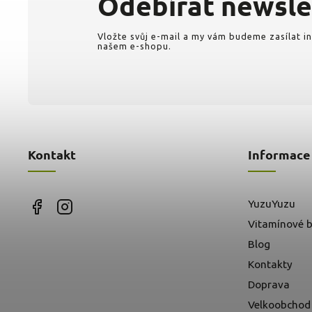
Odebírat newsle
Vložte svůj e-mail a my vám budeme zasílat 
našem e-shopu.
Kontakt
Informace
YuzuYuzu
Vitamínové b
Blog
Kontakty
Doprava
Velkoobchod