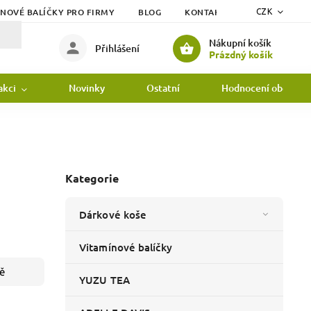
ÍNOVÉ BALÍČKY PRO FIRMY
BLOG
KONTAKTY
DOPRAVA
CZK
Nákupní košík
Přihlášení
Prázdný košík
akci
Novinky
Ostatní
Hodnocení obchodu
Kategorie
Dárkové koše
Vitamínové balíčky
ě
YUZU TEA