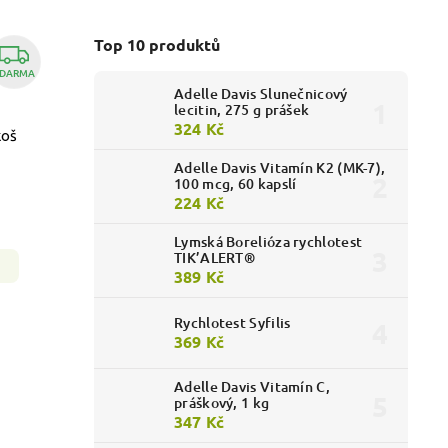
Top 10 produktů
DARMA
Adelle Davis Slunečnicový
lecitin, 275 g prášek
324 Kč
koš
Adelle Davis Vitamín K2 (MK-7),
100 mcg, 60 kapslí
224 Kč
Lymská Borelióza rychlotest
TIK’ALERT®
389 Kč
Rychlotest Syfilis
369 Kč
Adelle Davis Vitamín C,
práškový, 1 kg
347 Kč