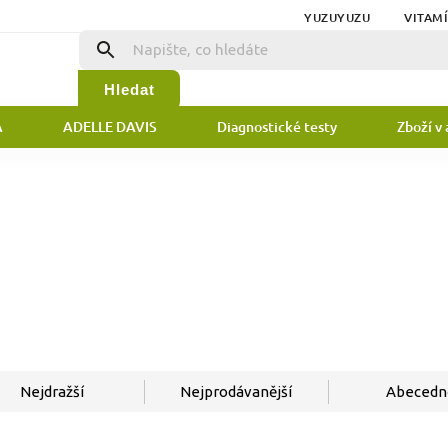
YUZUYUZU
VITAM
Hledat
A
ADELLE DAVIS
Diagnostické testy
Zboží v 
Nejdražší
Nejprodávanější
Abecedn