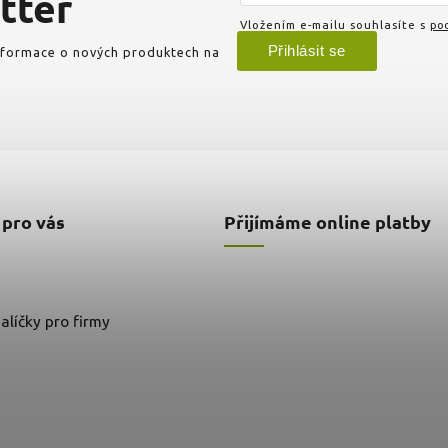
tter
Vložením e-mailu souhlasíte s
pod
Přihlásit se
informace o nových produktech na
 pro vás
Přijímáme online platby
alíčky pro firmy