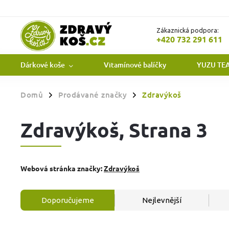
Zákaznická podpora:
+420 732 291 611
Dárkové koše
Vitamínové balíčky
YUZU TE
Domů
Prodávané značky
Zdravýkoš
/
/
Zdravýkoš
, Strana 3
Webová stránka značky:
Zdravýkoš
Doporučujeme
Nejlevnější