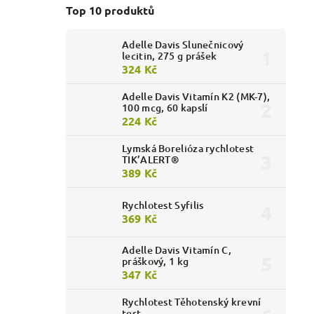
Top 10 produktů
Adelle Davis Slunečnicový
lecitin, 275 g prášek
324 Kč
Adelle Davis Vitamín K2 (MK-7),
100 mcg, 60 kapslí
224 Kč
Lymská Borelióza rychlotest
TIK’ALERT®
389 Kč
Rychlotest Syfilis
369 Kč
Adelle Davis Vitamín C,
práškový, 1 kg
347 Kč
Rychlotest Těhotenský krevní
test