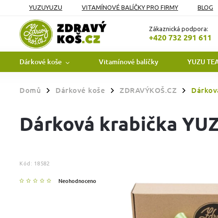
YUZUYUZU
VITAMÍNOVÉ BALÍČKY PRO FIRMY
BLOG
OBCHODNÍ PODMÍNKY
PODMÍNKY OCHRANY OSOBNÍCH Ú
Zákaznická podpora:
+420 732 291 611
Dárkové koše
Vitamínové balíčky
YUZU TE
Domů
Dárkové koše
ZDRAVÝKOŠ.CZ
Dárkov
/
/
/
Dárková krabička YU
Kód:
18582
Neohodnoceno