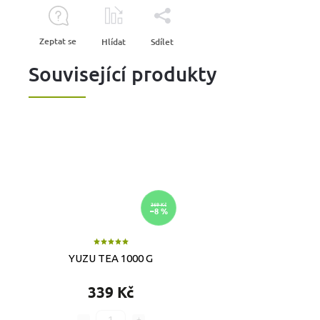
Zeptat se
Hlídat
Sdílet
Související produkty
369 Kč
–8 %
YUZU TEA 1000 G
339 Kč