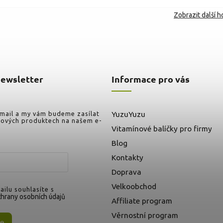
Zobrazit další 
newsletter
Informace pro vás
-mail a my vám budeme zasílat
YuzuYuzu
nových produktech na našem e-
Vitamínové balíčky pro firmy
Blog
Kontakty
Doprava
Velkoobchod
ilu souhlasíte s
hrany osobních údajů
Affiliate program
Věrnostní program
se