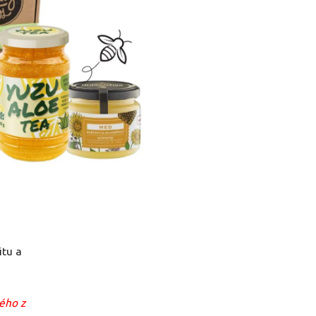
itu a
rého z