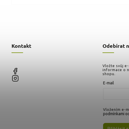
Kontakt
Odebírat 
Vložte svůj e
informace o 
shopu.
E-mail
Vložením e-ma
podmínkami oc
Přihlásit 