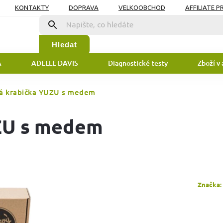
KONTAKTY
DOPRAVA
VELKOOBCHOD
AFFILIATE 
DAJŮ
Hledat
A
ADELLE DAVIS
Diagnostické testy
Zboží v 
á krabička YUZU s medem
ZU s medem
Značka: