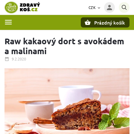
CZK
Prázdný košík
Hledat
Raw kakaový dort s avokádem
a malinami
9.2.2020