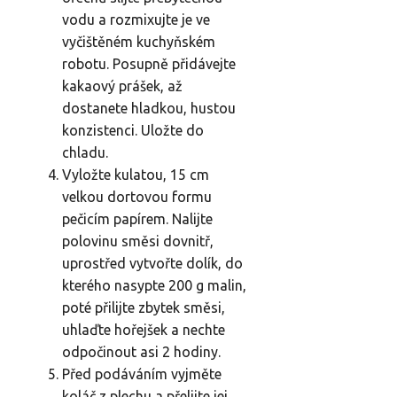
vodu a rozmixujte je ve
vyčištěném kuchyňském
robotu. Posupně přidávejte
kakaový prášek, až
dostanete hladkou, hustou
konzistenci. Uložte do
chladu.
Vyložte kulatou, 15 cm
velkou dortovou formu
pečicím papírem. Nalijte
polovinu směsi dovnitř,
uprostřed vytvořte dolík, do
kterého nasypte 200 g malin,
poté přilijte zbytek směsi,
uhlaďte hořejšek a nechte
odpočinout asi 2 hodiny.
Před podáváním vyjměte
koláč z plechu a přelijte jej