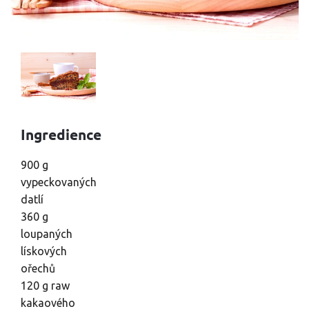
Ingredience
900 g
vypeckovaných
datlí
360 g
loupaných
lískových
ořechů
120 g raw
kakaového