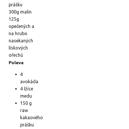
prášku
300g malin
125g
opečených a
na hrubo
nasekaných
lískových
ořechů
Poleva
4
avokáda
4 lžíce
medu
150 g
raw
kakaového
prášku