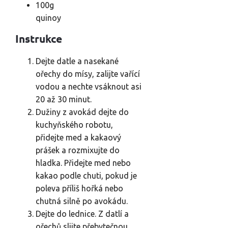
100g
quinoy
Instrukce
Dejte datle a nasekané
ořechy do mísy, zalijte vařící
vodou a nechte vsáknout asi
20 až 30 minut.
Dužiny z avokád dejte do
kuchyňského robotu,
přidejte med a kakaový
prášek a rozmixujte do
hladka. Přidejte med nebo
kakao podle chuti, pokud je
poleva příliš hořká nebo
chutná silně po avokádu.
Dejte do lednice. Z datlí a
ořechů slijte přebytečnou