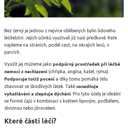
Bez černý je jednou z nejvíce oblíbených bylin lidového
léčitelství. Jejích účinků využívali již naši předkové. Keře
najdeme na stráních, podél cest, na okrajích lesů, v
parcích.
podpůrný prostředek při léčbě
Využít jej můžeme jako
nemocí z nachlazení
(chřipka, angína, kašel, rýma).
Podporuje totiž pocení
a díky tomu pomáhá tělu
usnadňuje
zbavovat se škodlivých látek. Také
vykašlávání a zlepšuje dýchání
. Pro tyto účely je ideální
ve formě čajů v kombinaci s květem lipovým, podbělem,
diviznou nebo jitrocelem.
Které části léčí?