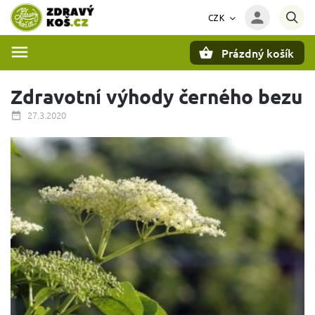
CZK
Prázdný košík
Hledat
Zdravotní výhody černého bezu
27.3.2020