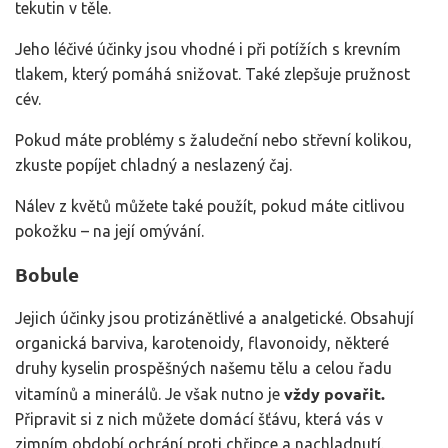
tekutin v těle.
Jeho léčivé účinky jsou vhodné i při potížích s krevním
tlakem, který pomáhá snižovat. Také zlepšuje pružnost
cév.
Pokud máte problémy s žaludeční nebo střevní kolikou,
zkuste popíjet chladný a neslazený čaj.
Nálev z květů můžete také použít, pokud máte citlivou
pokožku – na její omývání.
Bobule
Jejich účinky jsou protizánětlivé a analgetické. Obsahují
organická barviva, karotenoidy, flavonoidy, některé
druhy kyselin prospěšných našemu tělu a celou řadu
vždy povařit.
vitamínů a minerálů. Je však nutno je
Připravit si z nich můžete domácí šťávu, která vás v
zimním období ochrání proti chřipce a nachladnutí.