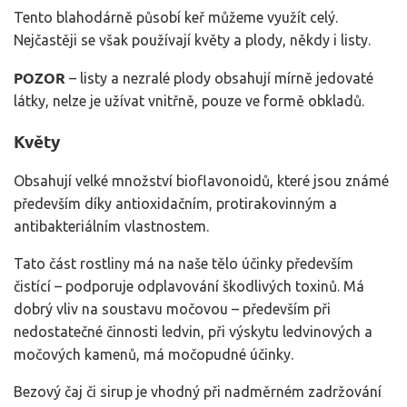
Tento blahodárně působí keř můžeme využít celý.
Nejčastěji se však používají květy a plody, někdy i listy.
POZOR
– listy a nezralé plody obsahují mírně jedovaté
látky, nelze je užívat vnitřně, pouze ve formě obkladů.
Květy
Obsahují velké množství bioflavonoidů, které jsou známé
především díky antioxidačním, protirakovinným a
antibakteriálním vlastnostem.
Tato část rostliny má na naše tělo účinky především
čistící – podporuje odplavování škodlivých toxinů. Má
dobrý vliv na soustavu močovou – především při
nedostatečné činnosti ledvin, při výskytu ledvinových a
močových kamenů, má močopudné účinky.
Bezový čaj či sirup je vhodný při nadměrném zadržování