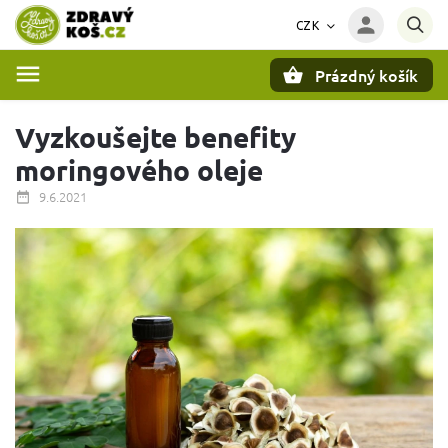
CZK
Prázdný košík
Hledat
Vyzkoušejte benefity
moringového oleje
9.6.2021