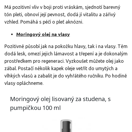
Má pozitivní vliv v boji proti vráskám, sjednotí barevný
tón pleti, obnoví její pevnost, dodá jí vitalitu a zářivý
vzhled. Pomáhá s péčí o pleť aknózni.
Moringový olej na vlasy
Pozitivně působí jak na pokožku hlavy, tak i na vlasy. Těm
dodá lesk, omezí jejich lámavost a třepení a je dokonalým
prostředkem pro regeneraci. Vyzkoušet můžete olej jako
zábal. Postačí několik kapek oleje vetřít do umytých a
vlhkých vlasů a zabalit je do vyhřátého ručníku. Po hodině
vlasy opláchneme.