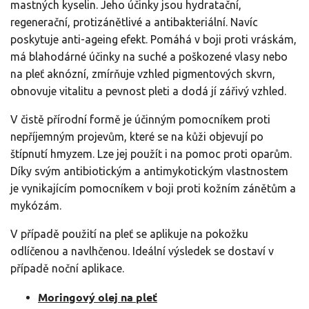
mastných kyselin. Jeho účinky jsou hydratační,
regenerační, protizánětlivé a antibakteriální. Navíc
poskytuje anti-ageing efekt. Pomáhá v boji proti vráskám,
má blahodárné účinky na suché a poškozené vlasy nebo
na pleť aknózní, zmírňuje vzhled pigmentových skvrn,
obnovuje vitalitu a pevnost pleti a dodá jí zářivý vzhled.
V čistě přírodní formě je účinným pomocníkem proti
nepříjemným projevům, které se na kůži objevují po
štípnutí hmyzem. Lze jej použít i na pomoc proti oparům.
Díky svým antibiotickým a antimykotickým vlastnostem
je vynikajícím pomocníkem v boji proti kožním zánětům a
mykózám.
V případě použití na pleť se aplikuje na pokožku
odlíčenou a navlhčenou. Ideální výsledek se dostaví v
případě noční aplikace.
Moringový olej na pleť