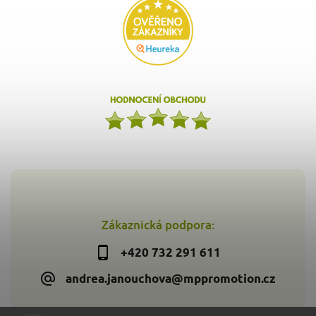
Zákaznická podpora:
+420 732 291 611
andrea.janouchova@mppromotion.cz