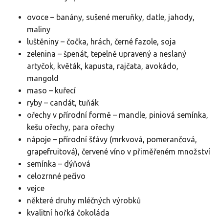
ovoce – banány, sušené meruňky, datle, jahody,
maliny
luštěniny – čočka, hrách, černé fazole, soja
zelenina – špenát, tepelně upravený a neslaný
artyčok, květák, kapusta, rajčata, avokádo,
mangold
maso – kuřecí
ryby – candát, tuňák
ořechy v přírodní formě – mandle, piniová semínka,
kešu ořechy, para ořechy
nápoje – přírodní šťávy (mrkvová, pomerančová,
grapefruitová), červené víno v přiměřeném množství
semínka – dýňová
celozrnné pečivo
vejce
některé druhy mléčných výrobků
kvalitní hořká čokoláda