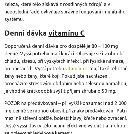
železa, které tělo získává z rostlinných zdrojů a v
neposlední řadě ovlivňuje správné fungování imunitního
systému.
Denní dávka
vitamínu C
Doporučená denní dávka pro dospělé je 80 – 100 mg
denně. Vyšší potřebu mají kuřáci. Objevuje se i v období
chladu, stresu, při výskytech infekcí, při fyzické námaze,
po operacích. Vyšší potřebu
vitamínu C
mají také těhotné
ženy nebo ženy, které kojí. Pokud jste nachlazení,
procházíte stresovým obdobím nebo tělesnou námahou,
je vhodné krátkodobě zvýšit příjem zhruba o 50 mg.
POZOR na předávkování – při vyšší konzumaci nad 2 000
mg denně se mohou objevit příznaky předávkování. Patří
mezi ně střevní obtíže, bolesti hlavy, křeče nebo zvracení.
Ještě vyšší dávky tělo neumí efektivně vyloučit a mohou
se objevovat ledvinové kameny.