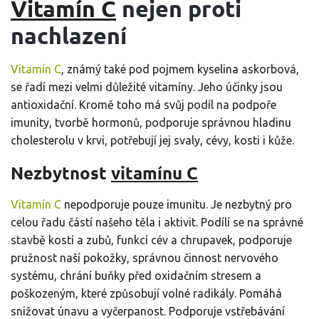
Vitamín C
nejen proti
nachlazení
Vitamín C
, známý také pod pojmem kyselina askorbová,
se řadí mezi velmi důležité vitamíny. Jeho účinky jsou
antioxidační. Kromě toho má svůj podíl na podpoře
imunity, tvorbě hormonů, podporuje správnou hladinu
cholesterolu v krvi, potřebují jej svaly, cévy, kosti i kůže.
Nezbytnost
vitamínu C
Vitamín C
nepodporuje pouze imunitu. Je nezbytný pro
celou řadu částí našeho těla i aktivit. Podílí se na správné
stavbě kostí a zubů, funkcí cév a chrupavek, podporuje
pružnost naší pokožky, správnou činnost nervového
systému, chrání buňky před oxidačním stresem a
poškozeným, které způsobují volné radikály. Pomáhá
snižovat únavu a vyčerpanost. Podporuje vstřebávání