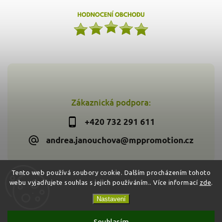
Zákaznická podpora:
+420 732 291 611
andrea.janouchova@mppromotion.cz
Tento web používá soubory cookie. Dalším procházením tohoto
webu vyjadřujete souhlas s jejich používáním.. Více informací
zde
.
Copyright 2026
Zdravýkoš.cz
. Všechna práva vyhrazena.
Vytvořil
Shoptet
| Design
Shoptak.cz
Nastavení
Souhlasím