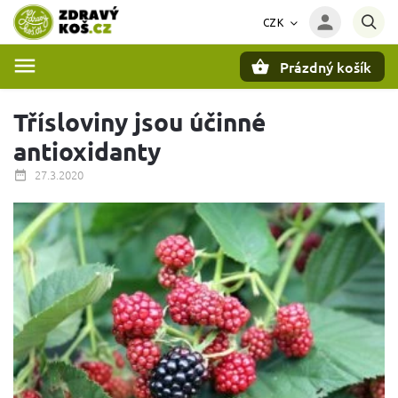
CZK
Prázdný košík
Hledat
Třísloviny jsou účinné
antioxidanty
27.3.2020