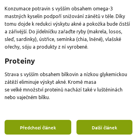
Konzumace potravin s vyšším obsahem omega-3
mastných kyselin podpoří snižování zánětů v těle. Díky
tomu dojde k redukci výskytu akné a pokožka bude čistší
a zářivější. Do jídelníčku zařaďte ryby (makrela, losos,
sleď, sardinky), ústřice, semínka (chia, lněné), vlašské
ořechy, sóju a produkty z ní vyrobené.
Proteiny
Strava s vyšším obsahem bílkovin a nízkou glykemickou
zátěží eliminuje výskyt akné. Kromě masa
se velké množství proteinů nachází také v luštěninách
nebo vaječném bílku.
Předchozí článek
Další článek