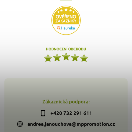
Zákaznická podpora:
+420 732 291 611
andrea.janouchova@mppromotion.cz