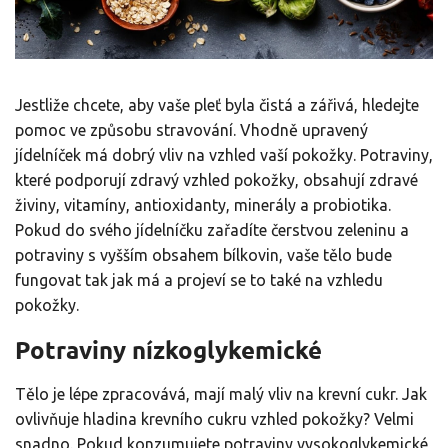
Jestliže chcete, aby vaše pleť byla čistá a zářivá, hledejte
pomoc ve způsobu stravování. Vhodně upravený
jídelníček má dobrý vliv na vzhled vaší pokožky. Potraviny,
které podporují zdravý vzhled pokožky, obsahují zdravé
živiny, vitamíny, antioxidanty, minerály a probiotika.
Pokud do svého jídelníčku zařadíte čerstvou zeleninu a
potraviny s vyšším obsahem bílkovin, vaše tělo bude
fungovat tak jak má a projeví se to také na vzhledu
pokožky.
Potraviny nízkoglykemické
Tělo je lépe zpracovává, mají malý vliv na krevní cukr. Jak
ovlivňuje hladina krevního cukru vzhled pokožky? Velmi
snadno. Pokud konzumujete potraviny vysokoglykemické,