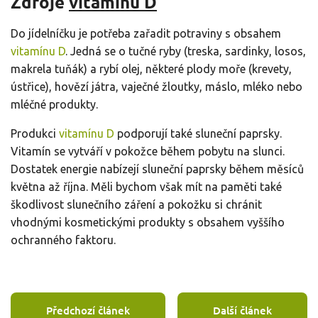
Zdroje
vitamínu D
Do jídelníčku je potřeba zařadit potraviny s obsahem
vitamínu D
. Jedná se o tučné ryby (treska, sardinky, losos,
makrela tuňák) a rybí olej, některé plody moře (krevety,
ústřice), hovězí játra, vaječné žloutky, máslo, mléko nebo
mléčné produkty.
Produkci
vitamínu D
podporují také sluneční paprsky.
Vitamín se vytváří v pokožce během pobytu na slunci.
Dostatek energie nabízejí sluneční paprsky během měsíců
května až října. Měli bychom však mít na paměti také
škodlivost slunečního záření a pokožku si chránit
vhodnými kosmetickými produkty s obsahem vyššího
ochranného faktoru.
Předchozí článek
Další článek