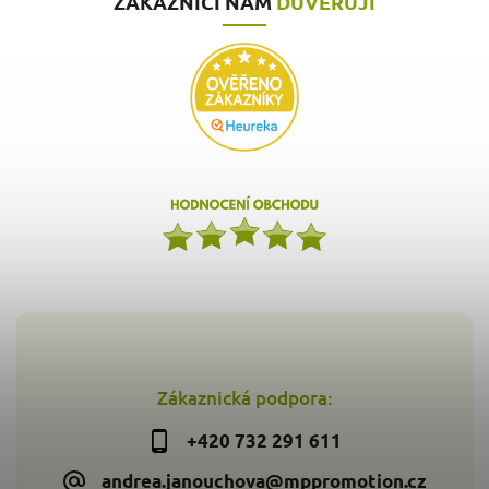
ZÁKAZNÍCI NÁM
DŮVĚŘUJÍ
Zákaznická podpora:
+420 732 291 611
andrea.janouchova@mppromotion.cz