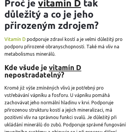
Proč je
vitamín D
tak
důležitý a co je jeho
přirozeným zdrojem?
Vitamín D
podporuje zdraví kostí a je velmi důležitý pro
podporu přirozené obranyschopnosti. Také má vliv na
metabolismus minerálů.
Kde všude je
vitamín D
nepostradatelný?
Kromě již výše zmíněných vlivů je potřebný pro
vstřebávání vápníku a fosforu. U vápníku pomáhá
zachovávat jeho normální hladinu v krvi. Podporuje
přirozenou strukturu kostí a jejich mineralizaci, má
pozitivní vliv na správnou funkci svalů. Je důležitý při
ukládání minerálů do zubů. Podporuje správné fungování
imunitního systému a objevuje se i při procesu dělení