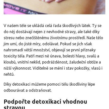
V našem těle se ukládá celá řada škodlivých látek. Ty se
do něj dostávají nejen z nevhodné stravy, ale také díky
stresu nebo znečištěnému životnímu prostředí. Naše tělo
jim umí, do jisté míry, odolávat. Pokud se jich však
nahromadí větší množství, objevují se první příznaky
toxicity těla. Patří mezi ně únava, bolesti hlavy, svalů a
kloubů, vnitřní neklid, podrážděnost, žaludeční obtíže a
nižší výkonnost. Viditelně se mění i stav pokožky, vlasů i
nehtů.
Díky detoxikaci můžeme pomoci tělu škodliviny lépe
odbourávat a odstraňovat.
Podpořte detoxikaci vhodnou
stravou