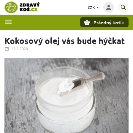
CZK
Prázdný košík
Hledat
Kokosový olej vás bude hýčkat
12.2.2020