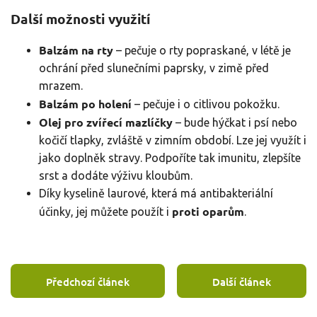
Další možnosti využití
Balzám na rty
– pečuje o rty popraskané, v létě je
ochrání před slunečními paprsky, v zimě před
mrazem.
Balzám po holení
– pečuje i o citlivou pokožku.
Olej pro zvířecí mazlíčky
– bude hýčkat i psí nebo
kočičí tlapky, zvláště v zimním období. Lze jej využít i
jako doplněk stravy. Podpoříte tak imunitu, zlepšíte
srst a dodáte výživu kloubům.
Díky kyselině laurové, která má antibakteriální
proti oparům
účinky, jej můžete použít i
.
Předchozí článek
Další článek