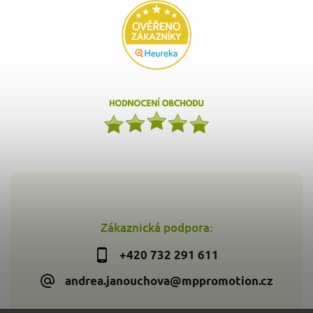
Zákaznická podpora:
+420 732 291 611
andrea.janouchova@mppromotion.cz