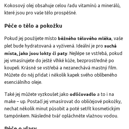
Kokosový olej obsahuje celou řadu vitamínů a minerálů,
které jsou pro vaše tělo prospěšné.
Péče o tělo a pokožku
běžného tělového mléka
Pokud jej použijete místo
, vaše
suchá
pleť bude hydratovaná a vyživená. Ideální je pro
místa, jako jsou lokty či paty
. Nejlépe se vstřebá, pokud
jej vmasírujete do ještě vlhké kůže, bezprostředně po
koupeli. Krásně se vstřebá a nezanechává mastný film.
Můžete do něj přidat i několik kapek svého oblíbeného
esenciálního oleje.
odličovadlo
Také jej můžete vyzkoušet jako
a to i na
make – up. Postačí jej vmasírovat do obličejové pokožky,
nechat několik minut působit a poté setřít kosmetickým
tampónkem. Následně tvář opláchněte vlažnou vodou.
Péče o vlasy