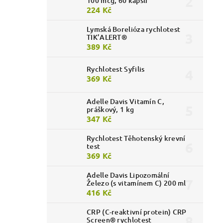
100 mcg, 60 kapslí
224 Kč
Lymská Borelióza rychlotest
TIK’ALERT®
389 Kč
Rychlotest Syfilis
369 Kč
Adelle Davis Vitamín C,
práškový, 1 kg
347 Kč
Rychlotest Těhotenský krevní
test
369 Kč
Adelle Davis Lipozomální
Železo (s vitamínem C) 200 ml
416 Kč
CRP (C-reaktivní protein) CRP
Screen® rychlotest