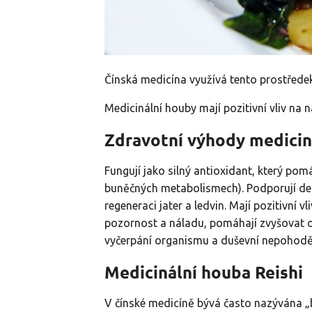
Čínská medicína využívá tento prostředek j
Medicinální houby mají pozitivní vliv na 
Zdravotní výhody medicin
Fungují jako silný antioxidant, který pomá
buněčných metabolismech). Podporují deto
regeneraci jater a ledvin. Mají pozitivní v
pozornost a náladu, pomáhají zvyšovat 
vyčerpání organismu a duševní nepohodě
Medicinální houba Reishi
V čínské medicíně bývá často nazývána „b