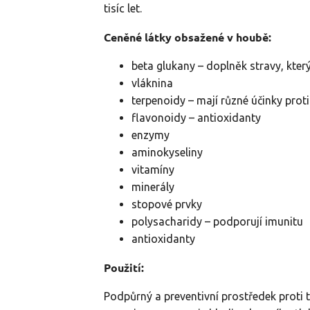
tisíc let.
Ceněné látky obsažené v houbě:
beta glukany – doplněk stravy, kter
vláknina
terpenoidy – mají různé účinky proti
flavonoidy – antioxidanty
enzymy
aminokyseliny
vitamíny
minerály
stopové prvky
polysacharidy – podporují imunitu
antioxidanty
Použití:
Podpůrný a preventivní prostředek proti