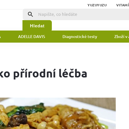
YUZUYUZU
VITAM
Hledat
A
ADELLE DAVIS
Diagnostické testy
Zboží v 
ko přírodní léčba