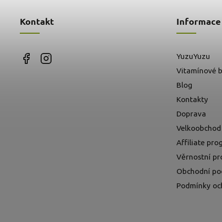
Kontakt
Informace
YuzuYuzu
Vitamínové b
Blog
Kontakty
Doprava
Velkoobchod
Affiliate pr
Věrnostní p
Obchodní po
Podmínky oc