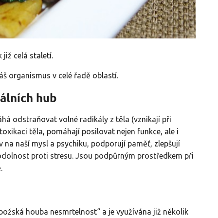
iž celá staletí.
náš organismus v celé řadě oblastí.
álních hub
há odstraňovat volné radikály z těla (vznikají při
xikaci těla, pomáhají posilovat nejen funkce, ale i
liv na naší mysl a psychiku, podporují paměť, zlepšují
odolnost proti stresu. Jsou podpůrným prostředkem při
.
ožská houba nesmrtelnost“ a je využívána již několik