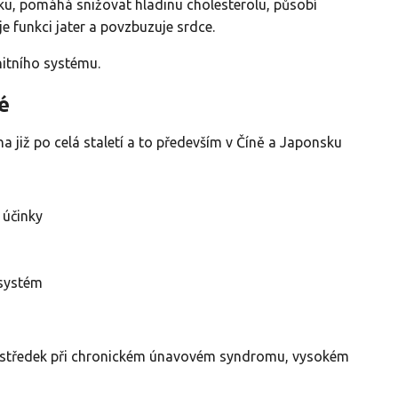
ku, pomáhá snižovat hladinu cholesterolu, působí
e funkci jater a povzbuzuje srdce.
nitního systému.
é
a již po celá staletí a to především v Číně a Japonsku
 účinky
 systém
rostředek při chronickém únavovém syndromu, vysokém