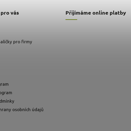
 pro vás
Přijímáme online platby
alíčky pro firmy
ogram
rogram
dmínky
hrany osobních údajů