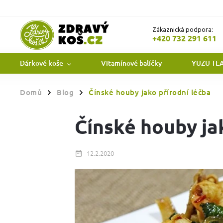
Zákaznická podpora:
+420 732 291 611
Dárkové koše
Vitamínové balíčky
YUZU TE
Domů
Blog
Čínské houby jako přírodní léčba
/
/
Čínské houby ja
12.2.2020