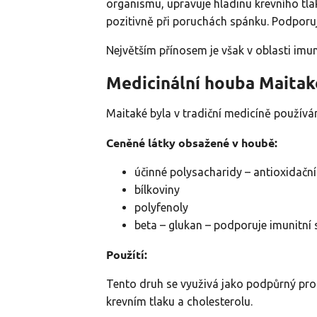
organismu, upravuje hladinu krevního tla
pozitivně při poruchách spánku. Podporuj
Největším přínosem je však v oblasti imu
Medicinální houba Maitak
Maitaké byla v tradiční medicíně používán
Ceněné látky obsažené v houbě:
účinné polysacharidy – antioxidační
bílkoviny
polyfenoly
beta – glukan – podporuje imunitní
Použítí:
Tento druh se využivá jako podpůrný p
krevním tlaku a cholesterolu.