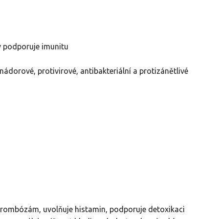
ý podporuje imunitu
nádorové, protivirové, antibakteriální a protizánětlivé
 trombózám, uvolňuje histamin, podporuje detoxikaci