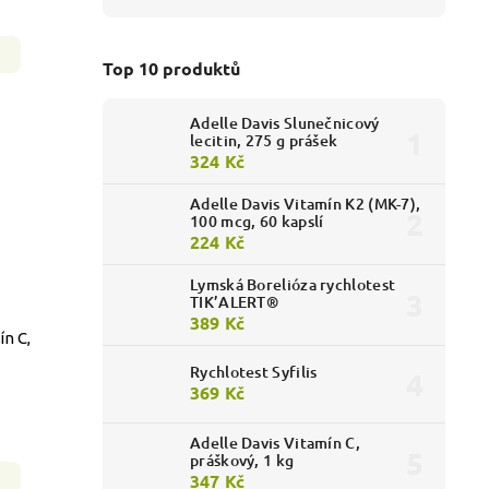
Top 10 produktů
Adelle Davis Slunečnicový
lecitin, 275 g prášek
324 Kč
Adelle Davis Vitamín K2 (MK-7),
100 mcg, 60 kapslí
224 Kč
Lymská Borelióza rychlotest
TIK’ALERT®
389 Kč
ín C,
Rychlotest Syfilis
369 Kč
Adelle Davis Vitamín C,
práškový, 1 kg
347 Kč