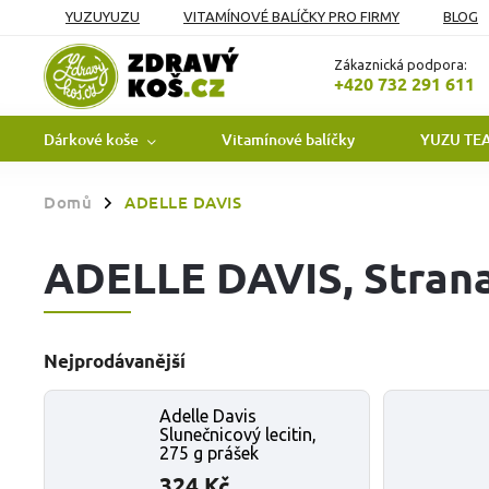
YUZUYUZU
VITAMÍNOVÉ BALÍČKY PRO FIRMY
BLOG
OBCHODNÍ PODMÍNKY
PODMÍNKY OCHRANY OSOBNÍCH Ú
Zákaznická podpora:
+420 732 291 611
Dárkové koše
Vitamínové balíčky
YUZU TE
Domů
ADELLE DAVIS
/
ADELLE DAVIS
, Stran
Nejprodávanější
Adelle Davis
Slunečnicový lecitin,
275 g prášek
324 Kč