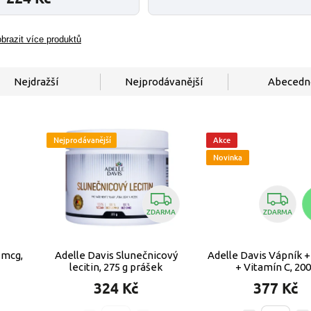
brazit více produktů
Nejdražší
Nejprodávanější
Abecedn
Nejprodávanější
Akce
Novinka
ZDARMA
ZDARMA
 mcg,
Adelle Davis Slunečnicový
Adelle Davis Vápník +
lecitin, 275 g prášek
+ Vitamín C, 20
324 Kč
377 Kč