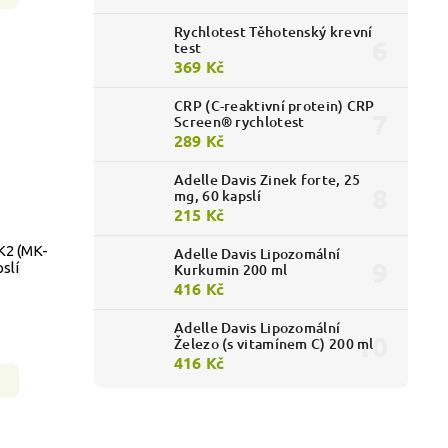
Rychlotest Těhotenský krevní
test
369 Kč
CRP (C-reaktivní protein) CRP
Screen® rychlotest
289 Kč
Adelle Davis Zinek forte, 25
mg, 60 kapslí
215 Kč
K2 (MK-
Adelle Davis Lipozomální
slí
Kurkumin 200 ml
416 Kč
Adelle Davis Lipozomální
Železo (s vitamínem C) 200 ml
416 Kč