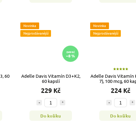
Novinka
Novinka
Nejprodávanější
Nejprodávanější
249 Kč
–8 %
3, 60
Adelle Davis Vitamín D3+K2,
Adelle Davis Vitamín 
60 kapslí
7), 100 mcg, 60 kap
229 Kč
224 Kč
Do košíku
Do košíku