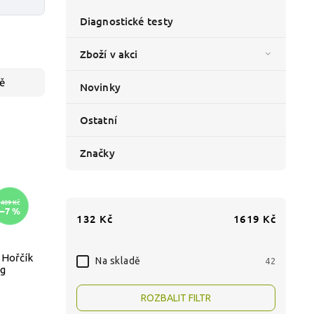
Diagnostické testy
Zboží v akci
ě
Novinky
Ostatní
Značky
409 Kč
–7 %
132
Kč
1619
Kč
 Hořčík
Na skladě
42
0g
ROZBALIT FILTR