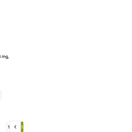
4 mg,
1
3