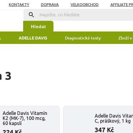
KONTAKTY
DOPRAVA
VELKOOBCHOD
AFFILIATE 
DAJŮ
Hledat
A
Diagnostické testy
Zboží v
ADELLE DAVIS
a 3
Adelle Davis Vitamín
Adelle Davis Vita
K2 (MK-7), 100 mcg,
C, práškový, 1 kg
60 kapslí
347 Kč
224 Kč