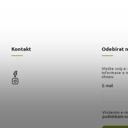
Kontakt
Odebírat 
Vložte svůj e
informace o 
shopu.
E-mail
Vložením e-ma
podmínkami oc