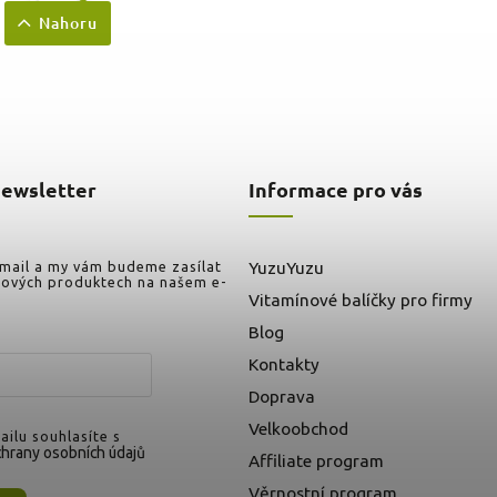
Nahoru
newsletter
Informace pro vás
-mail a my vám budeme zasílat
YuzuYuzu
nových produktech na našem e-
Vitamínové balíčky pro firmy
Blog
Kontakty
Doprava
Velkoobchod
ilu souhlasíte s
hrany osobních údajů
Affiliate program
Věrnostní program