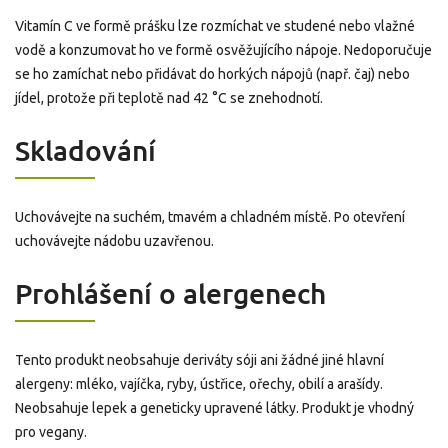
Vitamín C ve formě prášku lze rozmíchat ve studené nebo vlažné
vodě a konzumovat ho ve formě osvěžujícího nápoje. Nedoporučuje
se ho zamíchat nebo přidávat do horkých nápojů (např. čaj) nebo
jídel, protože při teplotě nad 42 °C se znehodnotí.
Skladování
Uchovávejte na suchém, tmavém a chladném místě. Po otevření
uchovávejte nádobu uzavřenou.
Prohlášení o alergenech
Tento produkt neobsahuje deriváty sóji ani žádné jiné hlavní
alergeny: mléko, vajíčka, ryby, ústřice, ořechy, obilí a arašídy.
Neobsahuje lepek a geneticky upravené látky. Produkt je vhodný
pro vegany.