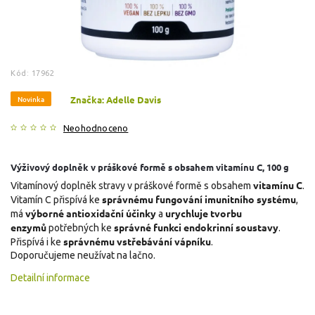
Kód:
17962
Novinka
Značka:
Adelle Davis
Neohodnoceno
Výživový doplněk v práškové formě s obsahem vitamínu C, 100 g
vitamínu C
Vitamínový doplněk stravy v práškové formě s obsahem
.
správnému fungování imunitního systému
Vitamín C přispívá ke
,
výborné antioxidační účinky
urychluje tvorbu
má
a
enzymů
správné funkci endokrinní soustavy
potřebných ke
.
správnému vstřebávání vápníku
Přispívá i ke
.
Doporučujeme neužívat na lačno.
Detailní informace