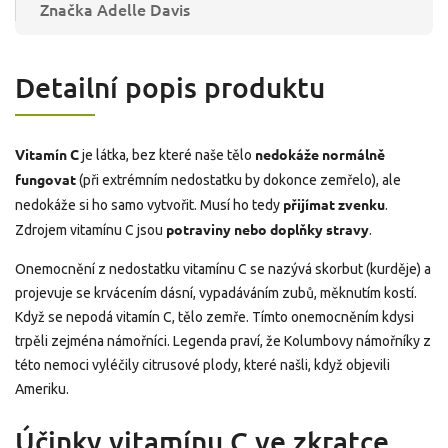
Značka
Adelle Davis
Detailní popis produktu
Vitamín C
nedokáže normálně
je látka, bez které naše tělo
fungovat
(při extrémním nedostatku by dokonce zemřelo), ale
přijímat zvenku
nedokáže si ho samo vytvořit. Musí ho tedy
.
potraviny nebo doplňky stravy
Zdrojem vitamínu C jsou
.
Onemocnění z
nedostatku vitamínu C se nazývá
skorbut
(kurděje) a
projevuje se
krvácením dásní, vypadáváním zubů, měknutím kostí.
Když se nepodá vitamín C, tělo zemře. Tímto onemocněním kdysi
trpěli zejména námořníci. Legenda praví, že Kolumbovy námořníky z
této nemoci vyléčily citrusové plody, které našli, když objevili
Ameriku.
Účinky vitamínu C ve zkratce