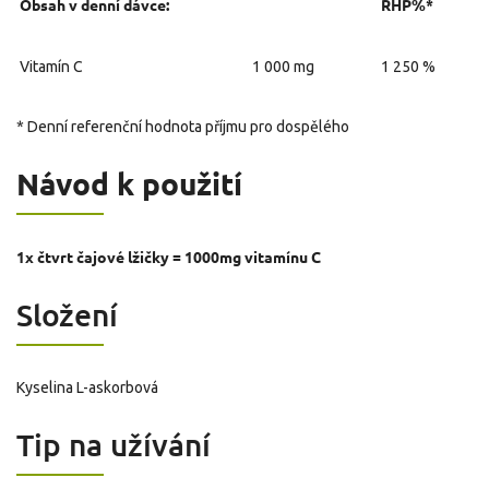
Obsah v denní dávce:
RHP%*
Vitamín C
1 000 mg
1 250 %
* Denní referenční hodnota příjmu pro dospělého
Návod k použití
1x čtvrt čajové lžičky = 1000mg vitamínu C
Složení
Kyselina L-askorbová
Tip na užívání