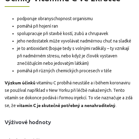
podporuje obranyschopnost organismu
pomáhá při hojení ran
spolupracuje při stavbě kostí, zubů a chrupavek
jeho nedostatek může vyvolávat nadměrnou chuť na sladké
je to antioxidant (bojuje tedy s volnými radikály – ty vznikají
při nadměrném stresu, nebo když je člověk vystaven
znečišťujícím nebo jedovatým látkám)
pomáhá při různých chemických procesech v těle
Výzkum účinků
vitamínu C probíhá neustále a i během koronaviru
se používal například v New Yorku
při léčbě nakažených. Tento
vitamín se dokonce podává i formou injekcí. To vše naznačuje a zdá
vitamín C je skutečně potřebný a nenahraditelný
se, že
.
Výživové hodnoty