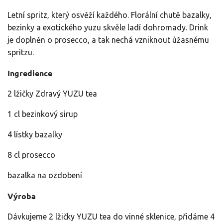
Letní spritz, který osvěží každého.
Florální chutě bazalky,
bezinky a exotického yuzu
skvěle ladí dohromady. Drink
je doplněn o prosecco,
a tak nechá vzniknout úžasnému
spritzu.
Ingredience
2 lžičky Zdravý YUZU tea
1 cl bezinkový sirup
4 lístky bazalky
8 cl prosecco
bazalka na ozdobení
Výroba
Dávkujeme 2 lžičky YUZU tea do vinné sklenice, přidáme 4