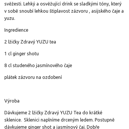
svěžesti.
Lehký
a osvěžující
drink se sladkými tóny, který
v sobě snoubí lehkou štiplavost zázvoru , asijského čaje a
yuzu.
Ingredience
2 lžičky Zdravý YUZU tea
1 cl ginger shotu
8 cl studeného jasmínového čaje
plátek zázvoru na ozdobení
Výroba
Dávkujeme 2 lžičky
Zdravý YUZU Tea do krátké
sklenice.
Sklenici naplníme drceným ledem. Postupně
dávkujeme ginger shot a jasmínový čaj. Dobře