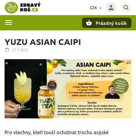
CZK
Prázdný košík
Hledat
YUZU ASIAN CAIPI
27.7.2022
Pro všechny, kteří
touží ochutnat trochu asijské