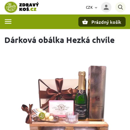
CZK
Prázdný košík
Hledat
Dárková obálka Hezká chvíle