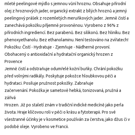
mleté peelingové mýdlo s jemnou vůní hroznu. Obsahuje přírodní
olej z hroznových jader, organický extrakt z bílých hroznů a jemný
peelingový prášek z rozemletých meruňkových jader. Jemně čistí a
zanechává pokožku příjemně provoněnou.
Vyrobeno z 96% z
přírodních ingrediencí. Bez parabenů. Bez silikonů. Bez hliníku. Bez
phenoxyethanolu. Bez ethanolaminu. Není testováno na zvířatech!
Pokožku: Čistí - Hydratuje - Zjemňuje - Nádherně provoní.
Obohacený o antioxidační a hydratační organický hrozen z
Provence
Jemně čistí a odstraňuje odumřelé kožní buňky. Chrání pokožku
před volnými radikály. Poskytuje pokožce hloubkovou péči a
hydrataci. Posiluje pružnost pokožky. Zabraňuje
začervenání.
Pokožka je sametově hebká, tonizovaná, pružná a
zářivá
Hrozen. Již po staletí znám v tradiční indické medicíně jako perla
života. Hraje klíčovou roli v péči o krásu a fytoterapii. Pro své
všestranné účinky je v kosmetice používán za čerstva, jako džus či v
podobě oleje.
Vyrobeno ve Francii.