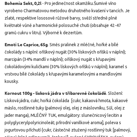
Bohemia Sekt, 0,2l
- Pro jedinečnost okamžiku.
Šumivé víno
vyrobeno Charmatovou metodou druhotného kvašení v tancích. Je
zlaté, respektive lososově růžové barvy, svěží středně plné
květnaté vůně a harmonické polosuché chuti (obsahuje 42-47
gramů cukru v litru). Výborné k dezertům.
Emoti Le Caprice, 65g
. Směs pralinek z mléčné, hořké a bílé
čokolády s náplní: oříškový nugát (30% lískových oříšků v náplní);
marcipán (34% mandlí v náplní); oříškový nugát s křupavými
čokoládovými kuličkami (30% lískových oříšků v náplní); karamel s
vrstvou bílé čokolády s křupavými karamelovými a mandlovými
kousky
.
Kornout 100g - lísková jádra v tříbarevné čokoládě
.
Složení:
Lísková jádra, cukr, hořká čokoláda [cukr, kakaová hmota, kakaové
máslo, rostlinné tuky (palmový olej, olej z máslovníku, Sůl, olej z
jader manga), MLÉČNÝ TUK, emulgátory: slunečnicový lecitin a
polyglycerylpolyricinoleát; přírodní vanilkové aroma], poleva s
jogurtovou příchutí {cukr, částečně ztužený rostlinný tuk [palmový,