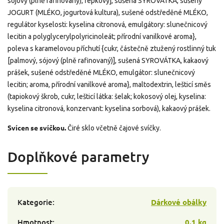
sójový (plně rafinovaný), řepkový], sušená SYROVÁTKA, sušený
JOGURT (MLÉKO, jogurtová kultura), sušené odstředěné MLÉKO,
regulátor kyselosti: kyselina citronová, emulgátory: slunečnicový
lecitin a polyglycerylpolyricinoleát; přírodní vanilkové aroma},
poleva s karamelovou příchutí {cukr, částečně ztužený rostlinný tuk
[palmový, sójový (plně rafinovaný)], sušená SYROVÁTKA, kakaový
prášek, sušené odstředěné MLÉKO, emulgátor: slunečnicový
lecitin; aroma, přírodní vanilkové aroma}, maltodextrin, lešticí směs
(tapiokový škrob, cukr, lešticí látka: šelak; kokosový olej, kyselina:
kyselina citronová, konzervant: kyselina sorbová), kakaový prášek.
Svícen se svíčkou.
Čiré sklo včetně čajové svíčky.
Doplňkové parametry
Kategorie
:
Dárkové obálky
Hmotnost
:
0.1 kg