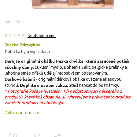
Kód:
10641
Neohodnoceno
Značka:
Zdravýkoš
Položka byla vyprodána…
Darujte originální obálku Hezká chvilka, která zaručené potěší
všechny dámy
. Luxusní mýdlo, Bohemia Sekt, belgické pralinky a
lahodná směs oříšků udělají radost všem obdarovaným.
Dárkové balení
- originální dárková obálka ovázaná atlasovou
Doplňte o osobní vzkaz.
stuhou.
Stačí napsat do poznámky.
* Fotografie koše je ilustrační. Při nedostupnosti některého z
produktů, které koš obsahuje, si vyhrazujeme právo tento produkt
zaměnit produktem obdobným.
Detailní informace