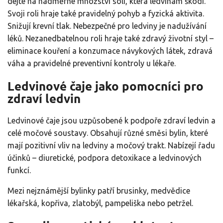
dejte na nadměrné množství soli, která ledvinám škodí.
Svoji roli hraje také pravidelný pohyb a fyzická aktivita.
Snižují krevní tlak. Nebezpečné pro ledviny je nadužívání
léků. Nezanedbatelnou roli hraje také zdravý životní styl –
eliminace kouření a konzumace návykových látek, zdravá
váha a pravidelné preventivní kontroly u lékaře.
Ledvinové čaje jako pomocníci pro
zdraví ledvin
Ledvinové čaje jsou uzpůsobené k podpoře zdraví ledvin a
celé močové soustavy. Obsahují různé směsi bylin, které
mají pozitivní vliv na ledviny a močový trakt. Nabízejí řadu
účinků – diuretické, podpora detoxikace a ledvinových
funkcí.
Mezi nejznámější bylinky patří brusinky, medvědice
lékařská, kopřiva, zlatobýl, pampeliška nebo petržel.