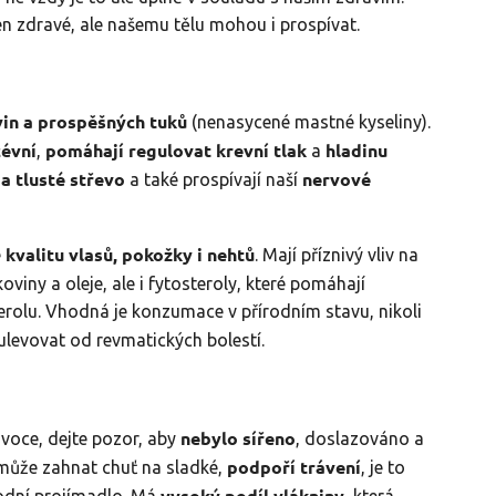
en zdravé, ale našemu tělu mohou i prospívat.
vin a prospěšných tuků
(nenasycené mastné kyseliny).
cévní
pomáhají regulovat krevní tlak
hladinu
,
a
 a tlusté střevo
nervové
a také prospívají naší
kvalitu vlasů, pokožky i nehtů
e
. Mají příznivý vliv na
oviny a oleje, ale i fytosteroly, které pomáhají
rolu. Vhodná je konzumace v přírodním stavu, nikoli
levovat od revmatických bolestí.
nebylo sířeno
voce, dejte pozor, aby
, doslazováno a
podpoří trávení
může zahnat chuť na sladké,
, je to
vysoký podíl vlákniny
rodní projímadlo. Má
, která