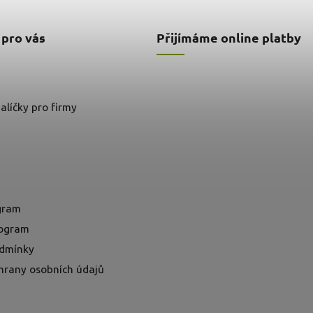
 pro vás
Přijímáme online platby
alíčky pro firmy
ogram
rogram
dmínky
hrany osobních údajů