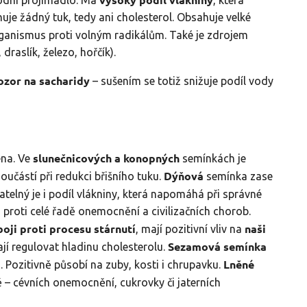
huje žádný tuk, tedy ani cholesterol. Obsahuje velké
organismus proti volným radikálům. Také je zdrojem
draslík, železo, hořčík).
ozor na sacharidy
– sušením se totiž snižuje podíl vody
slunečnicových a konopných
ena. Ve
semínkách je
Dýňová
součástí při redukci břišního tuku.
semínka zase
elný je i podíl vlákniny, která napomáhá při správné
i proti celé řadě onemocnění a civilizačních chorob.
boji proti procesu stárnutí
naši
, mají pozitivní vliv na
Sezamová semínka
jí regulovat hladinu cholesterolu.
Lněné
. Pozitivně působí na zuby, kosti i chrupavku.
 – cévních onemocnění, cukrovky či jaterních