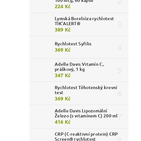
100 mcg, 60 kapslí
224 Kč
Lymská Borelióza rychlotest
TIK’ALERT®
389 Kč
Rychlotest Syfilis
369 Kč
Adelle Davis Vitamín C,
práškový, 1 kg
347 Kč
Rychlotest Těhotenský krevní
test
369 Kč
Adelle Davis Lipozomální
Železo (s vitamínem C) 200 ml
416 Kč
CRP (C-reaktivní protein) CRP
Screen® rychlotest