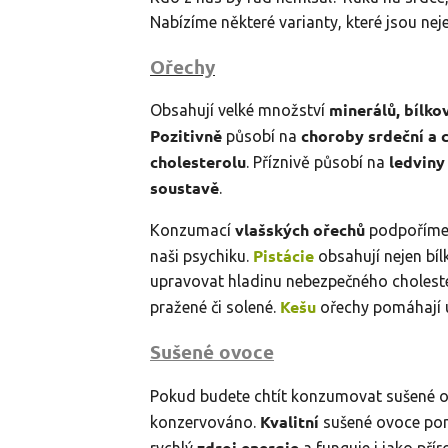
Nabízíme některé varianty, které jsou nej
Ořechy
minerálů, bílko
Obsahují velké množství
Pozitivně
choroby srdeční a 
působí na
cholesterolu
ledviny
. Příznivě působí na
soustavě
.
vlašských ořechů
Konzumací
podpořím
Pistácie
naši psychiku.
obsahují nejen bílk
upravovat hladinu nebezpečného choleste
Kešu
pražené či solené.
ořechy pomáhají u
Sušené ovoce
Pokud budete chtít konzumovat sušené o
Kvalitní
konzervováno.
sušené ovoce po
zdroj energie
rychlý
a funguje i jako pří