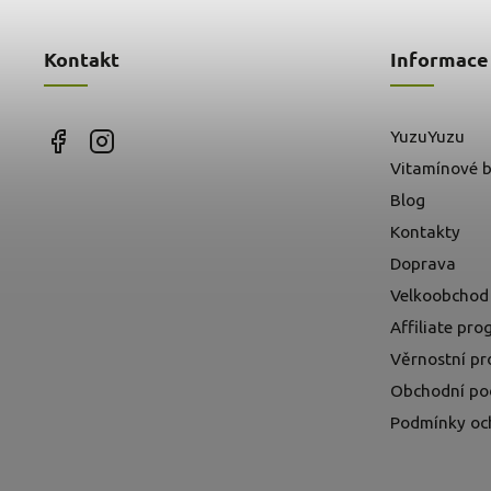
Kontakt
Informace
YuzuYuzu
Vitamínové b
Blog
Kontakty
Doprava
Velkoobchod
Affiliate pr
Věrnostní p
Obchodní po
Podmínky oc