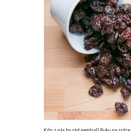
Kdo z nás by rád nemlsal? Ruku na srdce,