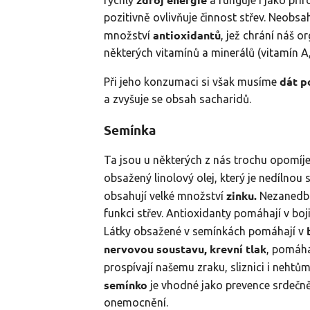
pozitivně ovlivňuje činnost střev. Neobsa
antioxidantů
množství
, jež chrání náš 
některých vitamínů a minerálů (vitamín A, 
dát p
Při jeho konzumaci si však musíme
a zvyšuje se obsah sacharidů.
Semínka
Ta jsou u některých z nás trochu opomíj
obsažený linolový olej, který je nedílnou 
zinku.
obsahují velké množství
Nezanedbat
funkci střev. Antioxidanty pomáhají v boj
Látky obsažené v semínkách pomáhají v
nervovou soustavu, krevní tlak
, pomáha
prospívají našemu zraku, sliznici i nehtům
semínko
je vhodné jako prevence srdečně
onemocnění.