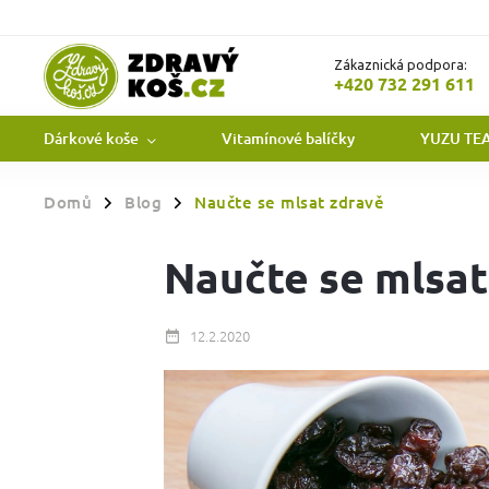
Zákaznická podpora:
+420 732 291 611
Dárkové koše
Vitamínové balíčky
YUZU TE
Domů
Blog
Naučte se mlsat zdravě
/
/
Naučte se mlsat
12.2.2020