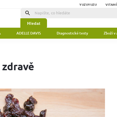
YUZUYUZU
VITAM
Hledat
A
ADELLE DAVIS
Diagnostické testy
Zboží v 
 zdravě