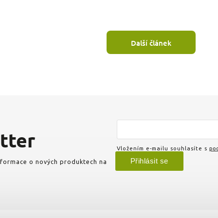
Další článek
tter
Vložením e-mailu souhlasíte s
pod
Přihlásit se
informace o nových produktech na