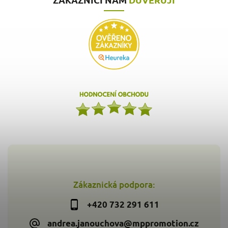
Zákaznická podpora:
+420 732 291 611
andrea.janouchova@mppromotion.cz