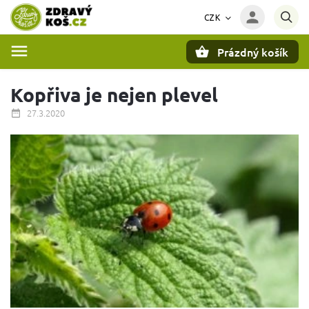
CZK
Prázdný košík
Hledat
Kopřiva je nejen plevel
27.3.2020