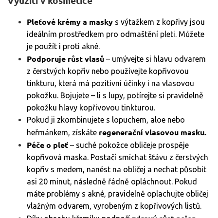
Využití v kosmetice
Pleťové krémy a masky
s výtažkem z kopřivy jsou
ideálním prostředkem pro odmaštění pleti. Můžete
je použít i proti akné.
Podporuje růst vlasů
– umývejte si hlavu odvarem
z čerstvých kopřiv nebo používejte kopřivovou
tinkturu, která má pozitivní účinky i na vlasovou
pokožku. Bojujete – li s lupy, potírejte si pravidelně
pokožku hlavy kopřivovou tinkturou.
Pokud ji zkombinujete s lopuchem, aloe nebo
regenerační vlasovou masku.
heřmánkem, získáte
Péče o pleť
– suché pokožce obličeje prospěje
kopřivová maska. Postačí smíchat šťávu z čerstvých
kopřiv s medem, nanést na obličej a nechat působit
asi 20 minut, následně řádně opláchnout. Pokud
máte problémy s akné, pravidelně oplachujte obličej
vlažným odvarem, vyrobeným z kopřivových listů.