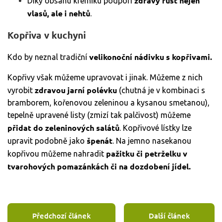
zdravý růst nejen
Díky obsahu křemíku podpoří
vlasů, ale i nehtů
.
Kopřiva v kuchyni
velikonoční nádivku s kopřivami.
Kdo by neznal tradiční
Kopřivy však můžeme upravovat i jinak. Můžeme z nich
zdravou jarní polévku
vyrobit
(chutná je v kombinaci s
bramborem, kořenovou zeleninou a kysanou smetanou),
tepelně upravené listy (zmizí tak palčivost) můžeme
přidat do zeleninových salátů
. Kopřivové lístky lze
špenát
upravit podobně jako
. Na jemno nasekanou
pažitku či petrželku v
kopřivou můžeme nahradit
tvarohových pomazánkách či na dozdobení jídel.
Předchozí článek
Další článek