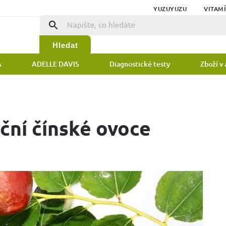
YUZUYUZU
VITAM
Hledat
A
ADELLE DAVIS
Diagnostické testy
Zboží v 
iční čínské ovoce