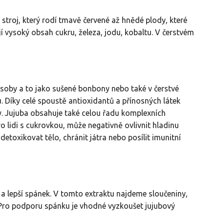
 stroj, který rodí tmavě červené až hnědé plody, které
jí vysoký obsah cukru, železa, jodu, kobaltu. V čerstvém
by a to jako sušené bonbony nebo také v čerstvé
. Díky celé spoustě antioxidantů a přínosných látek
y. Jujuba obsahuje také celou řadu komplexních
 lidi s cukrovkou, může negativně ovlivnit hladinu
detoxikovat tělo, chránit játra nebo posílit imunitní
 a lepší spánek. V tomto extraktu najdeme sloučeniny,
. Pro podporu spánku je vhodné vyzkoušet jujubový