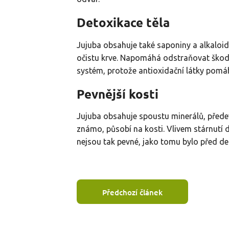
Detoxikace těla
Jujuba obsahuje také saponiny a alkaloidy
očistu krve. Napomáhá odstraňovat škodliv
systém, protože antioxidační látky pomáha
Pevnější kosti
Jujuba obsahuje spoustu minerálů, předevš
známo, působí na kosti. Vlivem stárnutí
nejsou tak pevné, jako tomu bylo před des
Předchozí článek