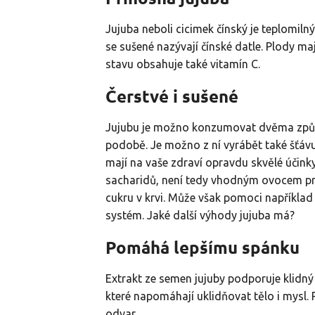
Jujuba neboli cicimek čínský je teplomilný
se sušené nazývají čínské datle. Plody ma
stavu obsahuje také vitamín C.
Čerstvé i sušené
Jujubu je možno konzumovat dvěma způso
podobě. Je možno z ní vyrábět také šťávu
mají na vaše zdraví opravdu skvělé účink
sacharidů, není tedy vhodným ovocem pro
cukru v krvi. Může však pomoci například 
systém. Jaké další výhody jujuba má?
Pomáhá lepšímu spánku
Extrakt ze semen jujuby podporuje klidný
které napomáhají uklidňovat tělo i mysl
odvar.