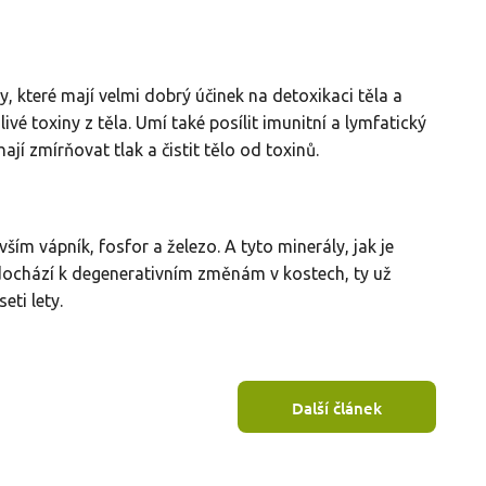
, které mají velmi dobrý účinek na detoxikaci těla a
é toxiny z těla. Umí také posílit imunitní a lymfatický
jí zmírňovat tlak a čistit tělo od toxinů.
ím vápník, fosfor a železo. A tyto minerály, jak je
 dochází k degenerativním změnám v kostech, ty už
eti lety.
Další článek