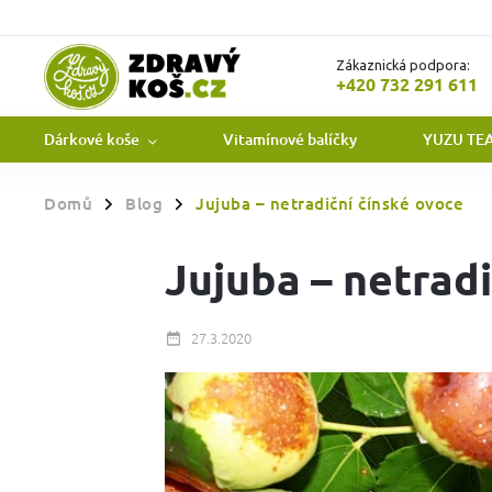
Zákaznická podpora:
+420 732 291 611
Dárkové koše
Vitamínové balíčky
YUZU TE
Domů
Blog
Jujuba – netradiční čínské ovoce
/
/
Jujuba – netrad
27.3.2020