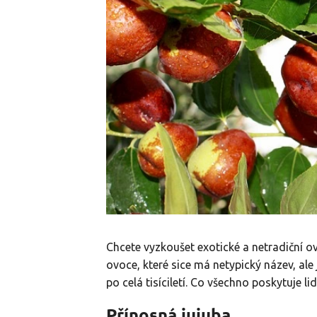
Chcete vyzkoušet exotické a netradiční ov
ovoce, které sice má netypický název, ale j
po celá tisíciletí. Co všechno poskytuje l
Přínosná jujuba