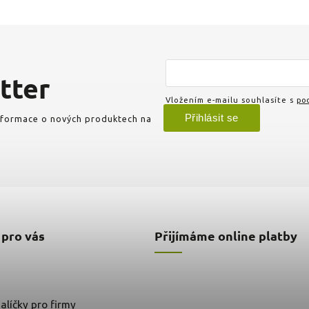
tter
Vložením e-mailu souhlasíte s
pod
Přihlásit se
informace o nových produktech na
 pro vás
Přijímáme online platby
alíčky pro firmy