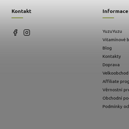
Kontakt
Informace
YuzuYuzu
Vitamínové b
Blog
Kontakty
Doprava
Velkoobchod
Affiliate pr
Věrnostní p
Obchodní po
Podmínky oc