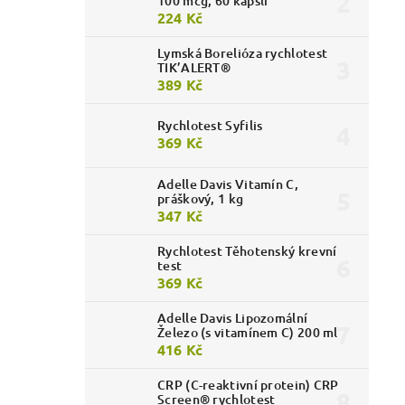
100 mcg, 60 kapslí
224 Kč
Lymská Borelióza rychlotest
TIK’ALERT®
389 Kč
Rychlotest Syfilis
369 Kč
Adelle Davis Vitamín C,
práškový, 1 kg
347 Kč
Rychlotest Těhotenský krevní
test
369 Kč
Adelle Davis Lipozomální
Železo (s vitamínem C) 200 ml
416 Kč
CRP (C-reaktivní protein) CRP
Screen® rychlotest