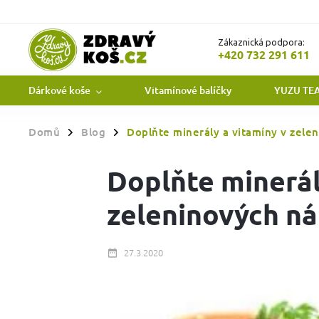
Zákaznická podpora:
+420 732 291 611
Dárkové koše
Vitamínové balíčky
YUZU TE
Domů
Blog
Doplňte minerály a vitamíny v zele
/
/
Doplňte minerál
zeleninových ná
27.3.2020