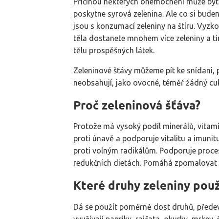
Příčinou některých onemocnění může být 
poskytne syrová zelenina. Ale co si bude
jsou s konzumací zeleniny na štíru. Vyzk
těla dostanete mnohem více zeleniny a tím
tělu prospěšných látek.
Zeleninové šťávy můžeme pít ke snídani, p
neobsahují, jako ovocné, téměř žádný cuk
Proč zeleninová šťáva?
Protože má vysoký podíl minerálů, vitamí
proti únavě a podporuje vitalitu a imun
proti volným radikálům. Podporuje proce
redukčních dietách. Pomáhá zpomalovat p
Které druhy zeleniny použ
Dá se použít poměrně dost druhů, předevší