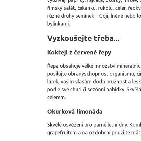
využívají papriky, rajčata, okurky, mrkev,
římský salát, čekanku, rukolu, celer, ředkv
různé druhy semínek – Goji, lněné nebo l
bylinkami.
Vyzkoušejte třeba...
Koktejl z červené řepy
Řepa obsahuje velké množství minerálníc
posilujte obranyschopnost organismu, činn
látek, vašim vlasům dodá pružnost a lesk, 
podle své chuti či sezónní nabídky. Skvě
celerem.
Okurková limonáda
Skvělé osvěžení pro parné letní dny. Ko
grapefruitem a na ozdobení použijte mátu