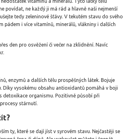
nedostatek vitamínů a minerálů. Tyto látky tělu
me povídat, ne každý ji má rád a hlavně naši nejmenší
oušejte tedy zeleninové šťávy. V tekutém stavu do svého
 pádem i více vitamínů, minerálů, vlákniny i dalších
řes den pro osvěžení či večer na zklidnění. Navíc
r.
nů, enzymů a dalších tělu prospěšných látek. Bojuje
itu. Díky vysokému obsahu antioxidantů pomáhá v boji
s detoxikace organismu. Pozitivně působí při
rocesy stárnutí.
ít?
m ty, které se dají jíst v syrovém stavu. Nejčastěji se