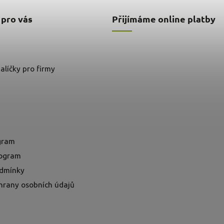
 pro vás
Přijímáme online platby
alíčky pro firmy
ogram
rogram
dmínky
hrany osobních údajů