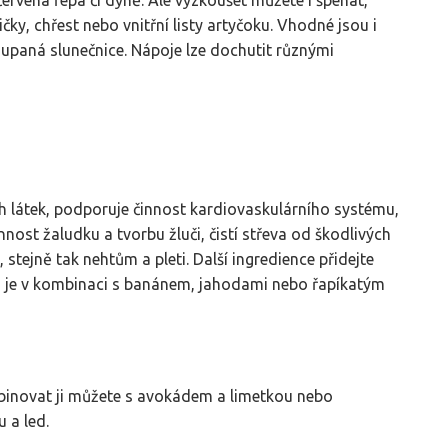
 červená řepa či dýně. Ale vyzkoušet můžete i špenát,
ičky, chřest nebo vnitřní listy artyčoku. Vhodné jsou i
oupaná slunečnice. Nápoje lze dochutit různými
h látek, podporuje činnost kardiovaskulárního systému,
ost žaludku a tvorbu žluči, čistí střeva od škodlivých
stejně tak nehtům a pleti. Další ingredience přidejte
lá je v kombinaci s banánem, jahodami nebo řapíkatým
mbinovat ji můžete s avokádem a limetkou nebo
 a led.