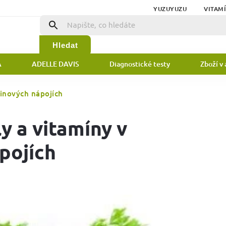
YUZUYUZU
VITAM
Hledat
A
ADELLE DAVIS
Diagnostické testy
Zboží v 
ninových nápojích
y a vitamíny v
pojích