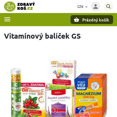
CZK
Prázdný košík
Hledat
Vitamínový balíček GS