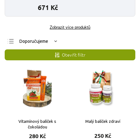
671 Kč
Zobrazit více produktů
Doporučujeme
Nejlevnější
Otevřít filtr
Nejdražší
Nejprodávanější
Abecedně
Vítamínový balíček s
Malý balíček zdraví
čokoládou
250 Kč
280 Kč