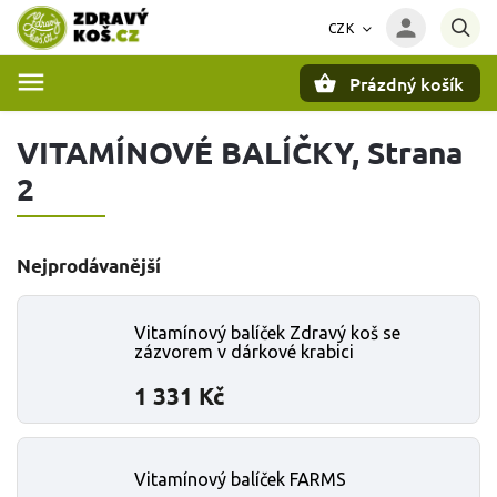
CZK
Prázdný košík
Hledat
VITAMÍNOVÉ BALÍČKY
, Strana
2
Nejprodávanější
Vitamínový balíček Zdravý koš se
zázvorem v dárkové krabici
1 331 Kč
Vitamínový balíček FARMS