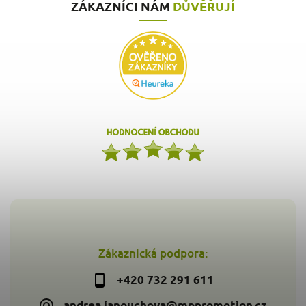
ZÁKAZNÍCI NÁM
DŮVĚŘUJÍ
Zákaznická podpora:
+420 732 291 611
andrea.janouchova@mppromotion.cz