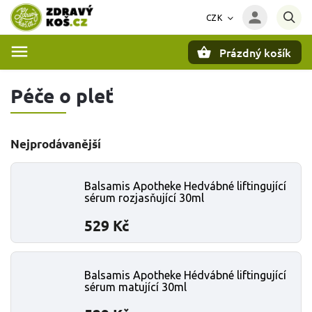
CZK
Prázdný košík
Hledat
Péče o pleť
Nejprodávanější
Balsamis Apotheke Hedvábné liftingující
sérum rozjasňující 30ml
529 Kč
Balsamis Apotheke Hédvábné liftingující
sérum matující 30ml