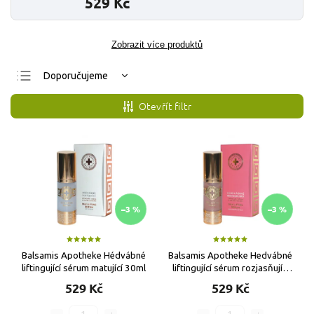
529 Kč
Zobrazit více produktů
Doporučujeme
Nejlevnější
Otevřít filtr
Nejdražší
Nejprodávanější
Abecedně
–3 %
–3 %
Balsamis Apotheke Hédvábné
Balsamis Apotheke Hedvábné
liftingující sérum matující 30ml
liftingující sérum rozjasňující
30ml
529 Kč
529 Kč