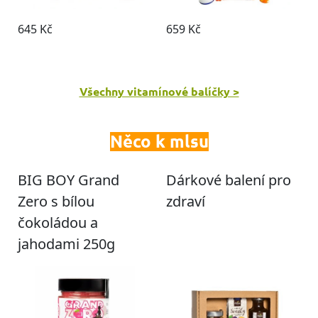
Všechny vitamínové balíčky >
Něco k mlsu