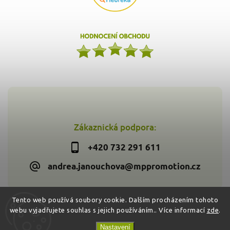
Zákaznická podpora:
+420 732 291 611
andrea.janouchova@mppromotion.cz
Tento web používá soubory cookie. Dalším procházením tohoto
webu vyjadřujete souhlas s jejich používáním.. Více informací
zde
.
Copyright 2026
Zdravýkoš.cz
. Všechna práva vyhrazena.
Vytvořil
Shoptet
| Design
Shoptak.cz
Nastavení