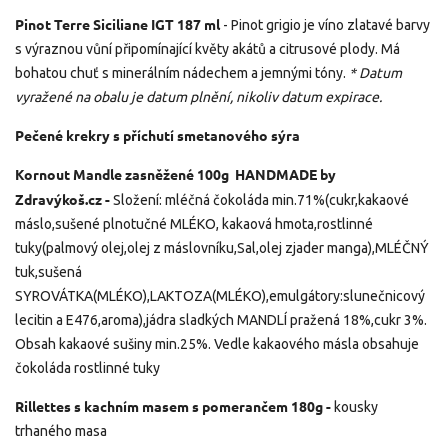
Pinot Terre Siciliane IGT 187 ml
- Pinot grigio je víno zlatavé barvy
s výraznou vůní připomínající květy akátů a citrusové plody. Má
bohatou chuť s minerálním nádechem a jemnými tóny.
* Datum
vyražené na obalu je datum plnění, nikoliv datum expirace.
Pečené krekry s příchutí smetanového sýra
Kornout Mandle zasněžené 100g HANDMADE by
Zdravýkoš.cz -
Složení: mléčná čokoláda min.71%(cukr,kakaové
máslo,sušené plnotučné MLÉKO, kakaová hmota,rostlinné
tuky(palmový olej,olej z máslovníku,Sal,olej zjader manga),MLÉČNÝ
tuk,sušená
SYROVÁTKA(MLÉKO),LAKTOZA(MLÉKO),emulgátory:slunečnicový
lecitin a E476,aroma),jádra sladkých MANDLÍ pražená 18%,cukr 3%.
Obsah kakaové sušiny min.25%. Vedle kakaového másla obsahuje
čokoláda rostlinné tuky
Rillettes s kachním masem s pomerančem 180g -
kousky
trhaného masa