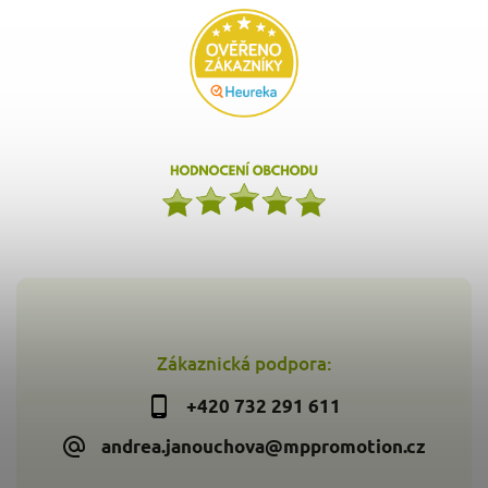
Zákaznická podpora:
+420 732 291 611
andrea.janouchova@mppromotion.cz