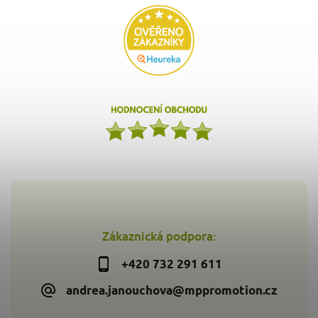
Zákaznická podpora:
+420 732 291 611
andrea.janouchova@mppromotion.cz