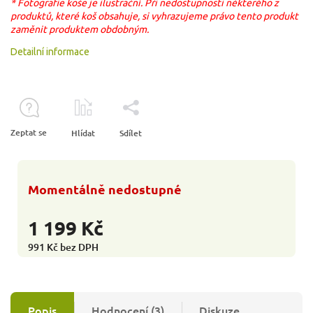
* Fotografie koše je ilustrační. Při nedostupnosti některého z
produktů, které koš obsahuje, si vyhrazujeme právo tento produkt
zaměnit produktem obdobným.
Detailní informace
Zeptat se
Hlídat
Sdílet
Momentálně nedostupné
1 199 Kč
991 Kč bez DPH
Popis
Hodnocení (3)
Diskuze