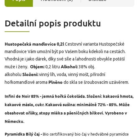
Detailní popis produktu
Hustopečská mandlovice 0,2l
Cestovní varianta Hustopečské
mandlovice Vám umožní být po Vašem boku kdekoli na cestách.
Vhodná je i jako dárek, díky své síle a lahodnosti obvykle potěší
Objem:
Alkohol:
muže i ženy.
0,2 litru
38% obj.
Složení:
alkoholu
vinný líh, voda, vinný mošt, přírodní
Plněno
hořkomandlové aroma
do skla se šroubovacím uzávěrem.
Infini de Noir 85% - jemná hořká čokoláda. Složení: kakaová hmota,
kakaové máslo, cukr. Kakaová sušina: minimálně 72% - 85%. Může
obsahovat oříšky, stopy mléka a pšeničných bílkovi. Vyrobeno v
Německu.
Pyramidka Bílý čaj -
Bio certifikovaný bio čaj v hedvábné pyramidce