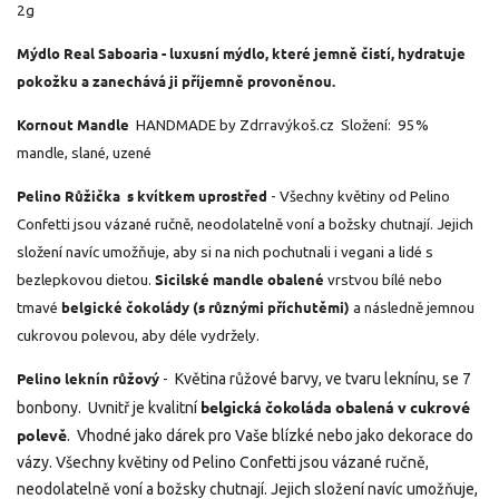
2g
Mýdlo Real Saboaria - luxusní mýdlo, které jemně čistí, hydratuje
pokožku a zanechává ji příjemně provoněnou.
Kornout Mandle
HANDMADE by Zdrravýkoš.cz Složení: 95%
mandle, slané, uzené
Pelino Růžička s kvítkem uprostřed
- Všechny květiny od Pelino
Confetti jsou vázané ručně, neodolatelně voní a božsky chutnají. Jejich
složení navíc umožňuje, aby si na nich pochutnali i vegani a lidé s
Sicilské mandle obalené
bezlepkovou dietou.
vrstvou bílé nebo
belgické čokolády (s různými příchutěmi)
tmavé
a následně jemnou
cukrovou polevou, aby déle vydržely.
Pelino leknín růžový
Květina růžové barvy, ve tvaru leknínu, se 7
-
belgická čokoláda obalená v cukrové
bonbony. Uvnitř je kvalitní
polevě
. Vhodné jako dárek pro Vaše blízké nebo jako dekorace do
vázy.
Všechny květiny od Pelino Confetti jsou vázané ručně,
neodolatelně voní a božsky chutnají. Jejich složení navíc umožňuje,