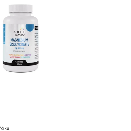
řčíku