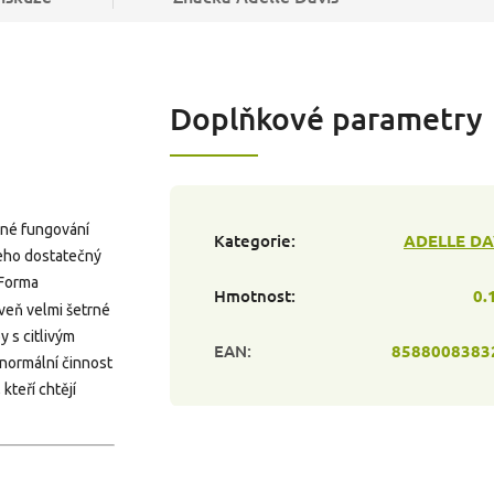
Doplňkové parametry
vné fungování
Kategorie
:
ADELLE DA
jeho dostatečný
 Forma
Hmotnost
:
0.
veň velmi šetrné
y s citlivým
EAN
:
8588008383
 normální činnost
kteří chtějí