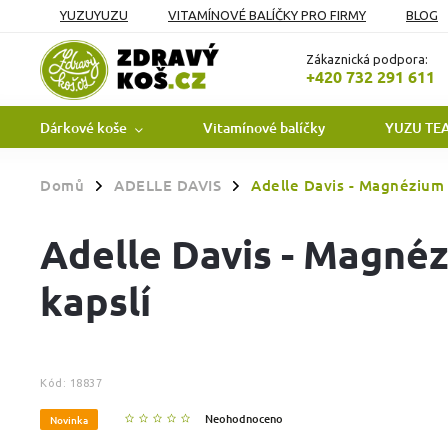
YUZUYUZU
VITAMÍNOVÉ BALÍČKY PRO FIRMY
BLOG
OBCHODNÍ PODMÍNKY
PODMÍNKY OCHRANY OSOBNÍCH Ú
Zákaznická podpora:
+420 732 291 611
Dárkové koše
Vitamínové balíčky
YUZU TE
Domů
ADELLE DAVIS
Adelle Davis - Magnézium 
/
/
Adelle Davis - Magnéz
kapslí
Kód:
18837
Neohodnoceno
Novinka