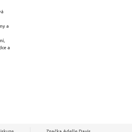
vá
ny a
ní,
dce a
iskuze
Značka
Adelle Davis