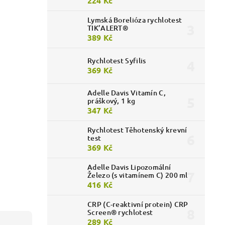
224 Kč
Lymská Borelióza rychlotest
TIK’ALERT®
389 Kč
Rychlotest Syfilis
369 Kč
Adelle Davis Vitamín C,
práškový, 1 kg
347 Kč
Rychlotest Těhotenský krevní
test
369 Kč
Adelle Davis Lipozomální
Železo (s vitamínem C) 200 ml
416 Kč
CRP (C-reaktivní protein) CRP
Screen® rychlotest
289 Kč