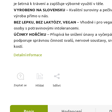
je šetrná k trávení a zajišťuje výborné využití v těle.
VYROBENO NA SLOVENSKU
– Kvalitní suroviny a pečli
výroba přímo u nás.
BEZ LEPKU, BEZ LAKTÓZY, VEGAN
– Vhodné i pro vega
osoby s potravinovými intolerancemi.
ÚČINKY HOŘČÍKU
– Přispívá ke snížení únavy a vyčerpá
podporuje správnou činnost svalů, nervové soustavy, sr
kostí.
Detailní informace
Zeptat se
Hlídat
Sdílet
Popis
Hodnocení
D