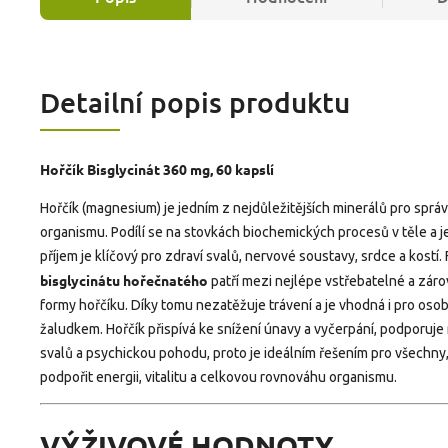
Detailní popis produktu
Hořčík Bisglycinát 360 mg, 60 kapslí
Hořčík (magnesium) je jedním z nejdůležitějších minerálů pro sprá
organismu. Podílí se na stovkách biochemických procesů v těle a 
příjem je klíčový pro zdraví svalů, nervové soustavy, srdce a kostí.
bisglycinátu hořečnatého
patří mezi nejlépe vstřebatelné a záro
formy hořčíku. Díky tomu nezatěžuje trávení a je vhodná i pro osob
žaludkem. Hořčík přispívá ke snížení únavy a vyčerpání, podporuje
svalů a psychickou pohodu, proto je ideálním řešením pro všechny, 
podpořit energii, vitalitu a celkovou rovnováhu organismu.
VÝŽIVOVÉ HODNOTY