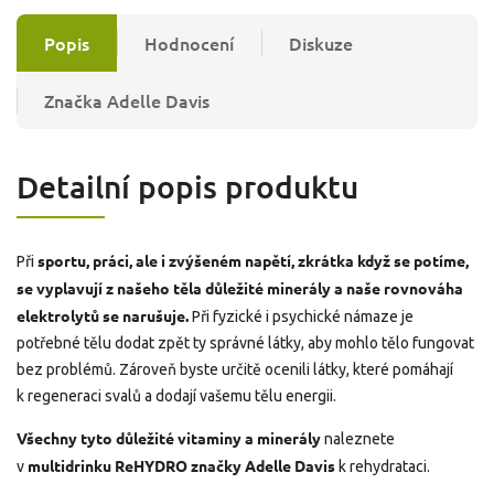
Popis
Hodnocení
Diskuze
Značka
Adelle Davis
Detailní popis produktu
sportu, práci, ale i zvýšeném napětí, zkrátka když se potíme,
Při
se vyplavují z našeho těla důležité minerály a naše rovnováha
elektrolytů se narušuje.
Při fyzické i psychické námaze je
potřebné tělu dodat zpět ty správné látky, aby mohlo tělo fungovat
bez problémů. Zároveň byste určitě ocenili látky, které pomáhají
k regeneraci svalů a dodají vašemu tělu energii.
Všechny tyto důležité vitaminy a minerály
naleznete
multidrinku ReHYDRO značky Adelle Davis
v
k rehydrataci.