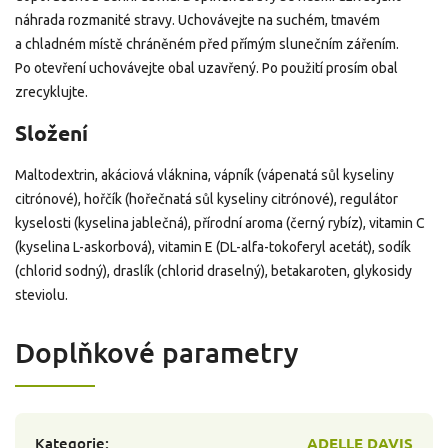
náhrada rozmanité stravy. Uchovávejte na suchém, tmavém
a chladném místě chráněném před přímým slunečním zářením.
Po otevření uchovávejte obal uzavřený. Po použití prosím obal
zrecyklujte.
Složení
Maltodextrin, akáciová vláknina, vápník (vápenatá sůl kyseliny
citrónové), hořčík (hořečnatá sůl kyseliny citrónové), regulátor
kyselosti (kyselina jablečná), přírodní aroma (černý rybíz), vitamin C
(kyselina L-askorbová), vitamin E (DL-alfa-tokoferyl acetát), sodík
(chlorid sodný), draslík (chlorid draselný), betakaroten, glykosidy
steviolu.
Doplňkové parametry
Kategorie
:
ADELLE DAVIS