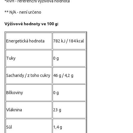
*RVH - referenční výživová hodnota
** N/A - není určeno
Výživové hodnoty ve 100 g:
Energetická hodnota
782 kJ / 184 kcal
Tuky
0 g
Sacharidy / z toho cukry
46 g / 4,2 g
Bílkoviny
0 g
Vláknina
23 g
Sůl
1,4 g