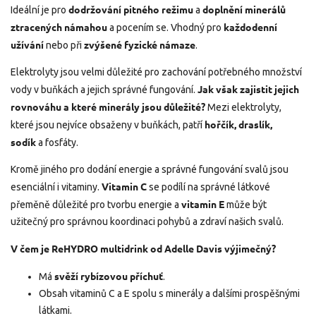
dodržování pitného režimu
doplnění minerálů
Ideální je pro
a
ztracených námahou
každodenní
a pocením se. Vhodný pro
užívání
zvýšené fyzické námaze
nebo při
.
Elektrolyty jsou velmi důležité pro zachování potřebného množství
Jak však zajistit jejich
vody v buňkách a jejich správné fungování.
rovnováhu a které minerály jsou důležité?
Mezi elektrolyty,
hořčík, draslík,
které jsou nejvíce obsaženy v buňkách, patří
sodík
a fosfáty.
Kromě jiného pro dodání energie a správné fungování svalů jsou
Vitamin C
esenciální i vitaminy.
se podílí na správné látkové
vitamin E
přeměně důležité pro tvorbu energie a
může být
užitečný pro správnou koordinaci pohybů a zdraví našich svalů.
V čem je ReHYDRO multidrink od Adelle Davis výjimečný?
svěží rybízovou příchuť
Má
.
Obsah vitaminů C a E spolu s minerály a dalšími prospěšnými
látkami.