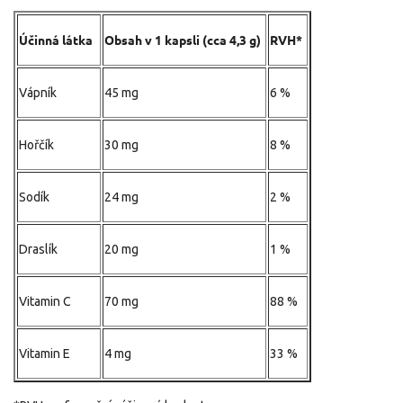
Účinná látka
Obsah v 1 kapsli (cca 4,3 g)
RVH*
Vápník
45 mg
6 %
Hořčík
30 mg
8 %
Sodík
24 mg
2 %
Draslík
20 mg
1 %
Vitamin C
70 mg
88 %
Vitamin E
4 mg
33 %