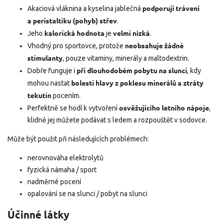
podporují trávení
Akaciová vláknina a kyselina jablečná
a peristaltiku (pohyb) střev
.
kalorická hodnota
velmi nízká
Jeho
je
.
neobsahuje žádné
Vhodný pro sportovce, protože
stimulanty
, pouze vitaminy, minerály a maltodextrin.
při dlouhodobém pobytu na slunci
Dobře funguje i
, kdy
bolesti hlavy z poklesu minerálů a ztráty
mohou nastat
tekutin
pocením.
osvěžujícího letního nápoje
Perfektně se hodí k vytvoření
,
klidně jej můžete podávat s ledem a rozpouštět v sodovce.
Může být použit při následujících problémech:
nerovnováha elektrolytů
fyzická námaha / sport
nadměrné pocení
opalování se na slunci / pobyt na slunci
Účinné látky