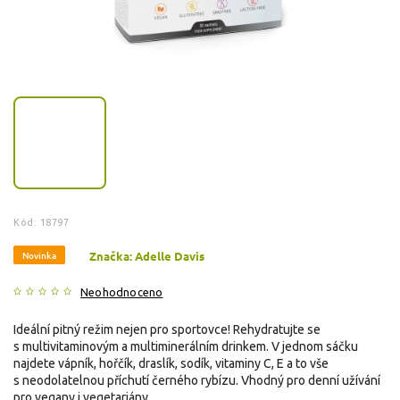
Kód:
18797
Novinka
Značka:
Adelle Davis
Neohodnoceno
Ideální pitný režim nejen pro sportovce! Rehydratujte se
s multivitaminovým a multiminerálním drinkem. V jednom sáčku
najdete vápník, hořčík, draslík, sodík, vitaminy C, E a to vše
s neodolatelnou příchutí černého rybízu. Vhodný pro denní užívání
pro vegany i vegetariány.