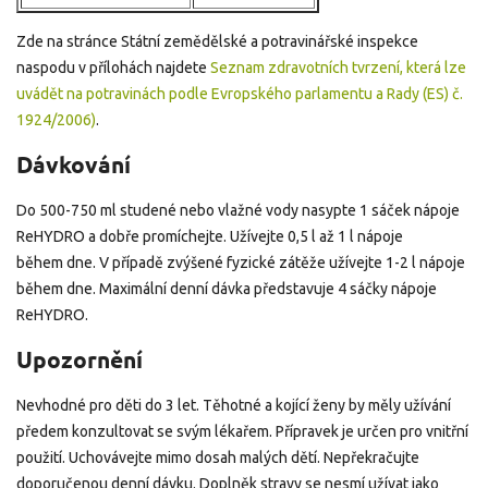
Zde na stránce Státní zemědělské a potravinářské inspekce
naspodu v přílohách najdete
Seznam zdravotních tvrzení, která lze
uvádět na potravinách podle Evropského parlamentu a Rady (ES) č.
1924/2006)
.
Dávkování
Do 500-750 ml studené nebo vlažné vody nasypte 1 sáček nápoje
ReHYDRO a dobře promíchejte. Užívejte 0,5 l až 1 l nápoje
během dne. V případě zvýšené fyzické zátěže užívejte 1-2 l nápoje
během dne. Maximální denní dávka představuje 4 sáčky nápoje
ReHYDRO.
Upozornění
Nevhodné pro děti do 3 let. Těhotné a kojící ženy by měly užívání
předem konzultovat se svým lékařem. Přípravek je určen pro vnitřní
použití. Uchovávejte mimo dosah malých dětí. Nepřekračujte
doporučenou denní dávku. Doplněk stravy se nesmí užívat jako